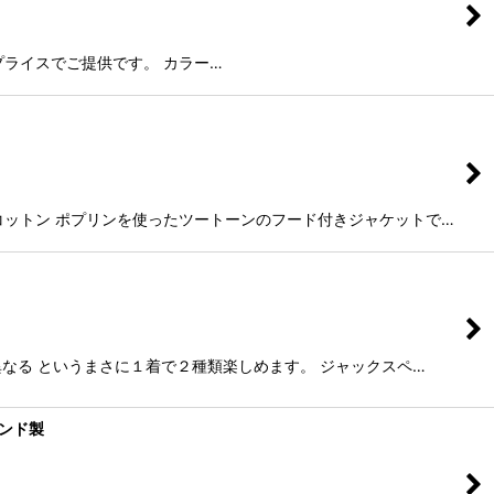
い得プライスでご提供です。 カラー…
高いコットン ポプリンを使ったツートーンのフード付きジャケットで…
も異なる というまさに１着で２種類楽しめます。 ジャックスペ…
ランド製