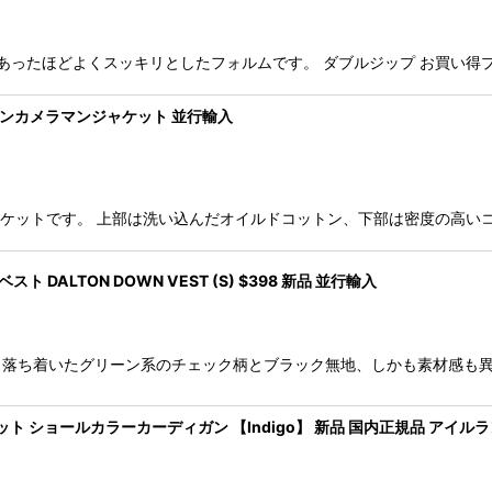
です。 現代にあったほどよくスッキリとしたフォルムです。 ダブルジップ お買
プリンカメラマンジャケット 並行輸入
ラマンジャケットです。 上部は洗い込んだオイルドコットン、下部は密度の
 DALTON DOWN VEST (S) $398 新品 並行輸入
です。 落ち着いたグリーン系のチェック柄とブラック無地、しかも素材感
ハンドニット ショールカラーカーディガン 【Indigo】 新品 国内正規品 アイル