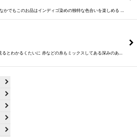
す。 なかでもこのお品はインディゴ染めの独特な色合いを楽しめる …
く見るとわかるくたいに 赤などの糸もミックスしてある深みのあ…