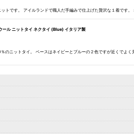
のハンドニットです。 アイルランドで職人だ手編みで仕上げた贅沢な１着で
ウール ニットタイ ネクタイ (Blue) イタリア製
ル100％のニットタイ。 ベースはネイビーとブルーの２色ですが近くでよ