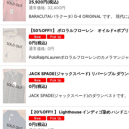
25,920
円
(税込)
通常価格
:
32,400
円
BARACUTA(バラクータ) G-4 ORIGINAL 
【50%OFF!!】 ポロラルフローレン オイルド+ポ
0
円
(税込)
通常価格
:
0
円
PoloRalphLaurenポロラルフローレンのカメ
JACK SPADE(ジャックスペード) リバーシブル ダウンベスト
0
円
(税込)
JACK SPADE(ジャックスペード)のダウンベスト
【 20%OFF!! 】 Lighthouse インディゴ染め 
0
円
(税込)