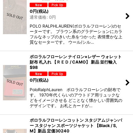
0
円
(税込)
通常価格
:
0
円
POLO RALPHLAUREN(ポロラルフローレン)のセ
ーターです。 ブラウン系のグラデーションにカラ
フルなネップのきいた糸をつかった 表情豊かな上
質なセーターです。 ウール/シル…
ポロラルフローレン ナイロン×レザー ウォレット
財布 札入れ 【ＲＥＤ / CAMO】 新品 並行輸入
$98
0
円
(税込)
PoloRalphLauren ポロラルフローレンの財布で
す。 1970年代くらいのアウトドア用リュックな
どをイメージさせる どことなく懐かしい雰囲気の
デザインです。 お札とカードが…
ポロラルフローレンコットン スタジアムジャンパ
ー スタジャン スポーツジャケット 【Black / S,
M】新品 定価30240