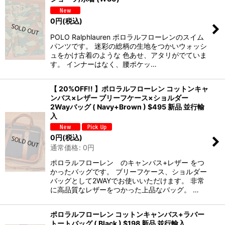
0
円
(税込)
POLO Ralphlauren ポロラルフローレンのスイム
パンツです。 迷彩の総柄の生地をつかいウォッシ
ュをかけ古着のような 色あせ、アタリがでていま
す。 インナーはなく、腰ポケッ…
【 20%OFF!! 】ポロラルフローレン コットンキャ
ンバス×レザー ブリーフケース×ショルダー
2Wayバッグ ( Navy+Brown ) $495 新品 並行輸
入
0
円
(税込)
通常価格
:
0
円
ポロラルフローレン のキャンバス+レザー をつ
かったバッグです。 ブリーフケース、ショルダー
バッグとして2WAYでお使いいただけます。 非常
に高品質なレザーをつかった上品なバッグ。 …
ポロラルフローレン コットンキャンバス+ラバー
トートバッグ ( Black ) $198 新品 並行輸入