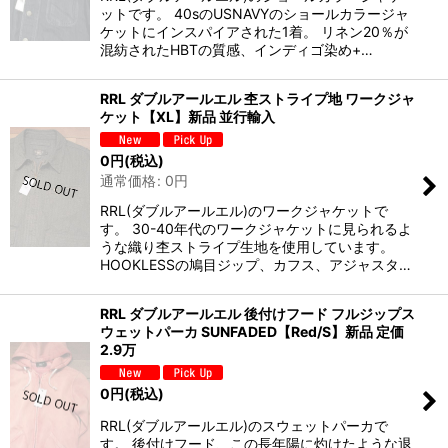
ットです。 40sのUSNAVYのショールカラージャ
ケットにインスパイアされた1着。 リネン20％が
混紡されたHBTの質感、インディゴ染め+…
RRL ダブルアールエル 杢ストライプ地 ワークジャ
ケット【XL】新品 並行輸入
0
円
(税込)
通常価格
:
0
円
RRL(ダブルアールエル)のワークジャケットで
す。 30-40年代のワークジャケットに見られるよ
うな織り杢ストライプ生地を使用しています。
HOOKLESSの鳩目ジップ、カフス、アジャスタ…
RRL ダブルアールエル 後付けフード フルジップス
ウェットパーカ SUNFADED【Red/S】新品 定価
2.9万
0
円
(税込)
RRL(ダブルアールエル)のスウェットパーカで
す。 後付けフード、この長年陽に灼けたような退