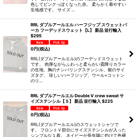
色してピンクっぽくなった赤。 柔らかく着やすい
生地感です。 サイズ …
RRL ダブルアールエル ハーフジップ スウェットパ
ーカ フーデッドスウェット【L】 新品 並行輸入
$295
0
円
(税込)
RRL(ダブルアールエル)のフーデッドスウェット
です。 肉厚ながらふわっと柔らかい霜降りカラー
の生地、胸のナンバリングステンシル、裾のサイ
ズタグ、 珍しいハーフジップ、ウール+コットン
のリ…
RRL ダブルアールエル Double V crew sweat サ
イズステンシル【Ｓ】 新品 並行輸入 $225
0
円
(税込)
RRL(ダブルアールエル)のスウェットシャツで
す。 フロントＶ部分にサイズステンシルが入った
シンプルな１着。 ネイビーが長年陽に灼けて色褪