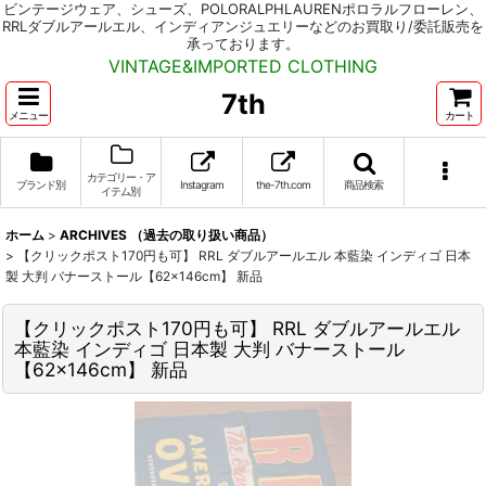
ビンテージウェア、シューズ、POLORALPHLAURENポロラルフローレン、
RRLダブルアールエル、インディアンジュエリーなどのお買取り/委託販売を
承っております。
VINTAGE&IMPORTED CLOTHING
7th
メニュー
カート
カテゴリー・ア
ブランド別
Instagram
the-7th.com
商品検索
イテム別
ホーム
>
ARCHIVES （過去の取り扱い商品）
>
【クリックポスト170円も可】 RRL ダブルアールエル 本藍染 インディゴ 日本
製 大判 バナーストール【62×146cm】 新品
【クリックポスト170円も可】 RRL ダブルアールエル
本藍染 インディゴ 日本製 大判 バナーストール
【62×146cm】 新品