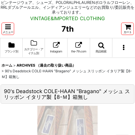
ビンテージウェア、シューズ、POLORALPHLAURENポロラルフローレン、
RRLダブルアールエル、インディアンジュエリーなどのお買取り/委託販売を
承っております。
VINTAGE&IMPORTED CLOTHING
7th
メニュー
カート
カテゴリー・ア
ブランド別
Instagram
the-7th.com
商品検索
イテム別
ホーム
>
ARCHIVES （過去の取り扱い商品）
>
90's Deadstock COLE-HAAN "Bragano" メッシュ スリッポン イタリア製【8-
Ｍ】箱無し
90's Deadstock COLE-HAAN "Bragano" メッシュ ス
リッポン イタリア製【8-Ｍ】箱無し