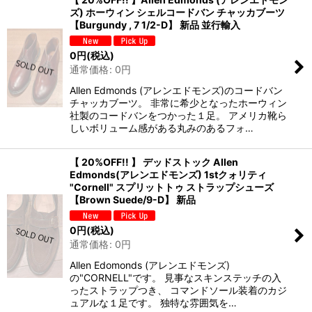
ズ) ホーウィン シェルコードバン チャッカブーツ
【Burgundy , 7 1/2-D】 新品 並行輸入
0
円
(税込)
通常価格
:
0
円
Allen Edmonds (アレンエドモンズ)のコードバン
チャッカブーツ。 非常に希少となったホーウィン
社製のコードバンをつかった１足。 アメリカ靴ら
しいボリューム感がある丸みのあるフォ…
【 20%OFF!! 】 デッドストック Allen
Edmonds(アレンエドモンズ) 1stクォリティ
"Cornell" スプリットトゥ ストラップシューズ
【Brown Suede/9-D】 新品
0
円
(税込)
通常価格
:
0
円
Allen Edomonds (アレンエドモンズ)
の"CORNELL"です。 見事なスキンステッチの入
ったストラップつき、 コマンドソール装着のカジ
ュアルな１足です。 独特な雰囲気を…