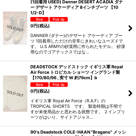
(1回着用 USED) Danner DESERT ACADIA ダナ
ー デザート アケーディア 8インチブーツ 【10
1/2-D】
0
円
(税込)
DANNER (ダナー)のデザート アケーディア ブー
ツ 1回着用しただけの非常にきれいなユーズドで
す。 U.S ARMYの砂漠用に作られたモデル。 砂漠
用なのでゴアテックスではな…
DEADSTOCK デッドストック イギリス軍 Royal
Air Force トロピカル ショーツ イングランド製
【170/80/96 , 実寸 W 約79cm】b
0
円
(税込)
イギリス軍 Royal Air Force（R.A.F）の
TROPICAL SHORTS です。 製造時期は不明で
すが未使用品かと思われる状態です。 ２インプリ
ーツがはいり、サイドアジャス…
90's Deadstock COLE-HAAN "Bragano" メッシ