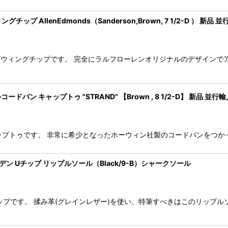
プ AllenEdmonds（Sanderson,Brown, 7 1/2-D ） 新品 
のロングウィングチップです。 完全にラルフローレンオリジナルのデザイン
コードバン キャップトゥ "STRAND" 【Brown , 8 1/2-D】 新品 並行
ン キャップトゥです。 非常に希少となったホーウィン社製のコードバンをつかっ
オールデン Uチップ リップルソール（Black/9-B）シャークソール
ップです。 揉み革(グレインレザー)を使い、特筆すべきはこのリップル