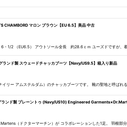
S CHAMBORD マロン ブラウン【EU 6.5】美品 中古
6・1/2 （EU6.5） アウトソール全長 約28.6ｃｍ ユーズドです
 イングランド製 スウェードチャッカブーツ【Navy/US9.5】箱入り新品
マークマクナイリー アムステルダム）のチャッカブーツです。 靴の聖地と呼
ーントゥ (Navy/US10) Engineered Garments×Dr.Mart
ツ）×Dr.Martens（ドクターマーチン）が コラボレーションした1足。