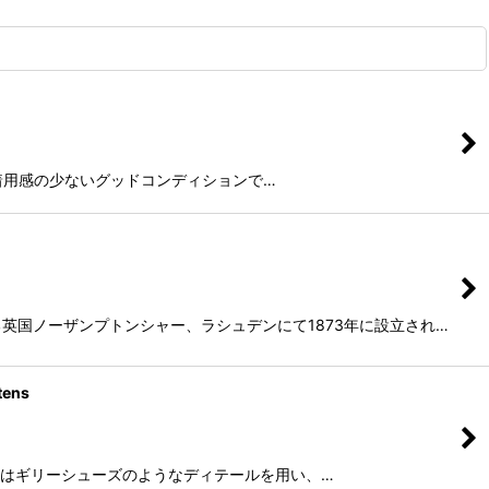
が、着用感の少ないグッドコンディションで…
ばれる英国ノーザンプトンシャー、ラシュデンにて1873年に設立され…
ens
 羽根部分はギリーシューズのようなディテールを用い、…