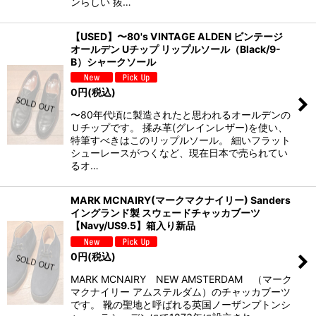
ンらしい 抜…
【USED】〜80's VINTAGE ALDEN ビンテージ
オールデン Uチップ リップルソール（Black/9-
B）シャークソール
0
円
(税込)
〜80年代頃に製造されたと思われるオールデンの
Ｕチップです。 揉み革(グレインレザー)を使い、
特筆すべきはこのリップルソール。 細いフラット
シューレースがつくなど、現在日本で売られてい
るオ…
MARK MCNAIRY(マークマクナイリー) Sanders
イングランド製 スウェードチャッカブーツ
【Navy/US9.5】箱入り新品
0
円
(税込)
MARK MCNAIRY NEW AMSTERDAM （マーク
マクナイリー アムステルダム）のチャッカブーツ
です。 靴の聖地と呼ばれる英国ノーザンプトンシ