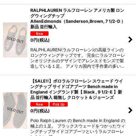
RALPHLAUREN ラルフローレン アメリカ製 ロン
グウィングチップ
AllenEdmonds（Sanderson,Brown, 7 1/2-D ）
新品 並行輸入
0
円
(税込)
RALPHLAUREN(ラルフローレン)の高級ラインの
ロングウィングチップです。 完全にラルフローレ
ンオリジナルのデザインでアレンエドモンズで製
造している１足。 アメリカ国内で手作業の多い…
【SALE!!】ポロラルフローレン スウェード ウイ
ングチップ サイドゴアブーツ Bench made in
England イングランド製【 Black , 9 1/2-E 】新
品 並行輸入 箱無し クロケット＆ジョーンズ
0
円
(税込)
Polo Ralph Lauren の Bench made in England の
極上の１足。 ブラックスウェードをつかったウィ
ングチップサイドゴアブーツというラルフローレ