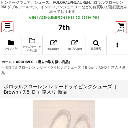
ビンテージウェア、シューズ、POLORALPHLAURENポロラルフローレン、
RRLダブルアールエル、インディアンジュエリーなどのお買取り/委託販売を
承っております。
VINTAGE&IMPORTED CLOTHING
7th
メニュー
カート
カテゴリー・ア
ブランド別
Instagram
the-7th.com
商品検索
イテム別
ホーム
>
ARCHIVES （過去の取り扱い商品）
>
ポロラルフローレン レザードライビングシューズ（ Brown / 7.5-D ）箱入り 新
品
ポロラルフローレン レザードライビングシューズ（
Brown / 7.5-D ）箱入り 新品