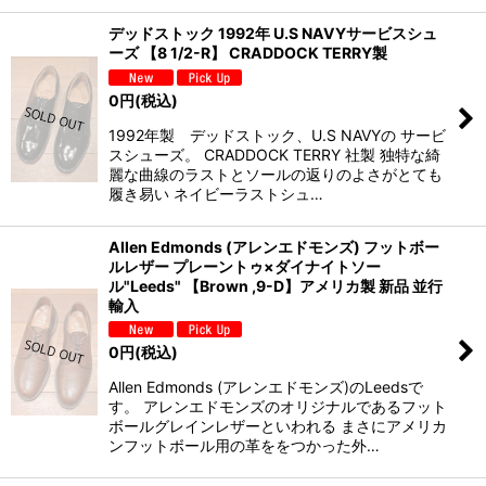
デッドストック 1992年 U.S NAVYサービスシュ
ーズ 【8 1/2-R】 CRADDOCK TERRY製
0
円
(税込)
1992年製 デッドストック、U.S NAVYの サービ
スシューズ。 CRADDOCK TERRY 社製 独特な綺
麗な曲線のラストとソールの返りのよさがとても
履き易い ネイビーラストシュ…
Allen Edmonds (アレンエドモンズ) フットボー
ルレザー プレーントゥ×ダイナイトソー
ル"Leeds" 【Brown ,9-D】アメリカ製 新品 並行
輸入
0
円
(税込)
Allen Edmonds (アレンエドモンズ)のLeedsで
す。 アレンエドモンズのオリジナルであるフット
ボールグレインレザーといわれる まさにアメリカ
ンフットボール用の革ををつかった外…