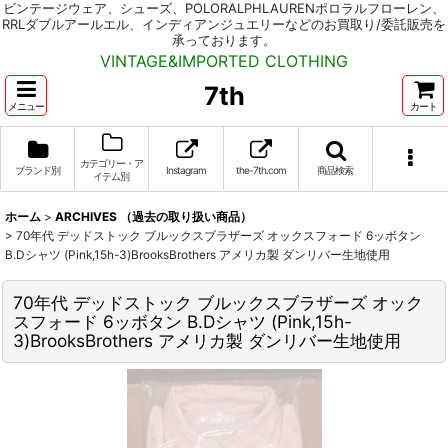
ビンテージウェア、シューズ、POLORALPHLAURENポロラルフローレン、
RRLダブルアールエル、インディアンジュエリーなどのお買取り/委託販売を
承っております。
VINTAGE&IMPORTED CLOTHING
7th
メニュー
カート
カテゴリー・ア
ブランド別
Instagram
the-7th.com
商品検索
イテム別
ホーム
>
ARCHIVES （過去の取り扱い商品）
>
70年代 デッドストック ブルックスブラザーズ オックスフォード 6ッボタン
B.Dシャツ (Pink,15h-3)BrooksBrothers アメリカ製 ダンリバー生地使用
70年代 デッドストック ブルックスブラザーズ オック
スフォード 6ッボタン B.Dシャツ (Pink,15h-
3)BrooksBrothers アメリカ製 ダンリバー生地使用