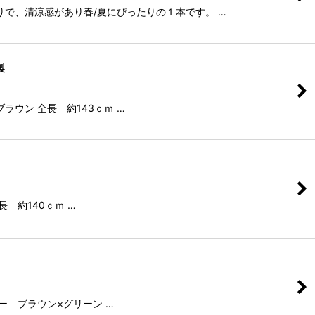
る織りで、清涼感があり春/夏にぴったりの１本です。 …
製
ブラウン 全長 約143ｃｍ …
長 約140ｃｍ …
ラー ブラウン×グリーン …