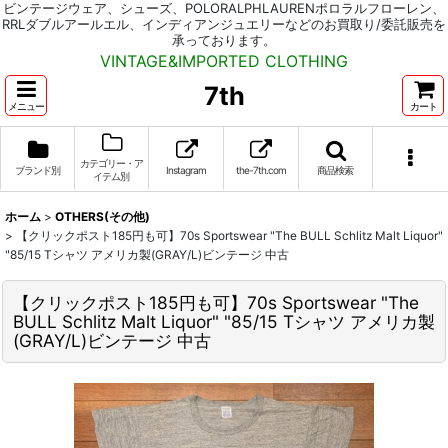
ビンテージウェア、シューズ、POLORALPHLAURENポロラルフローレン、
RRLダブルアールエル、インディアンジュエリーなどのお買取り/委託販売を
承っております。
VINTAGE&IMPORTED CLOTHING
7th
メニュー
カート
カテゴリー・ア
ブランド別
Instagram
the-7th.com
商品検索
イテム別
ホーム
>
OTHERS(その他)
>
【クリックポスト185円も可】70s Sportswear "The BULL Schlitz Malt Liquor"
"85/15 Tシャツ アメリカ製(GRAY/L)ビンテージ 中古
【クリックポスト185円も可】70s Sportswear "The
BULL Schlitz Malt Liquor" "85/15 Tシャツ アメリカ製
(GRAY/L)ビンテージ 中古