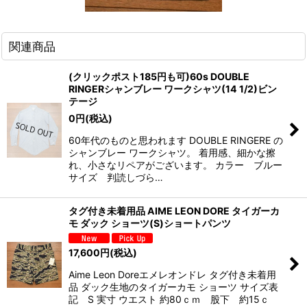
関連商品
(クリックポスト185円も可)60s DOUBLE
RINGERシャンブレー ワークシャツ(14 1/2)ビン
テージ
0
円
(税込)
60年代のものと思われます DOUBLE RINGERE の
シャンブレー ワークシャツ。 着用感、細かな擦
れ、小さなリペアがございます。 カラー ブルー
サイズ 判読しづら…
タグ付き未着用品 AIME LEON DORE タイガーカ
モ ダック ショーツ(S)ショートパンツ
17,600
円
(税込)
Aime Leon Doreエメレオンドレ タグ付き未着用
品 ダック生地のタイガーカモ ショーツ サイズ表
記 S 実寸 ウエスト 約80ｃｍ 股下 約15ｃ