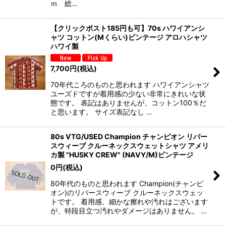
ｍ 総…
【クリックポスト185円も可】70s ハワイアンシ
ャツ コットン(Mくらい)ビンテージ アロハシャツ
ハワイ製
7,700
円
(税込)
70年代ころのものと思われます ハワイアンシャツ
ユーズドですが着用感の少ない非常にきれいな状
態です。 表記はありませんが、コットン100％だ
と思います。 サイズ表記なし …
80s VTG/USED Champion チャンピオン リバー
スウィーブ クルーネックスウェットシャツ アメリ
カ製 "HUSKY CREW" (NAVY/M)ビンテージ
0
円
(税込)
80年代のものと思われます Champion(チャンピ
オン)のリバースウィーブ クルーネックスウェッ
トです。 着用感、細かな擦れや汚れはございます
が、特段目立つ汚れやダメージはありません。 …