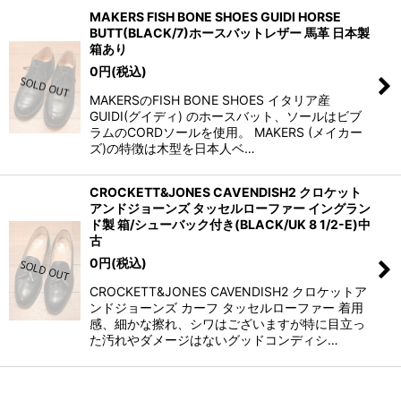
MAKERS FISH BONE SHOES GUIDI HORSE
BUTT(BLACK/7)ホースバットレザー 馬革 日本製
箱あり
0
円
(税込)
MAKERSのFISH BONE SHOES イタリア産
GUIDI(グイディ) のホースバット、ソールはビブ
ラムのCORDソールを使用。 MAKERS (メイカー
ズ)の特徴は木型を日本人ベ…
CROCKETT&JONES CAVENDISH2 クロケット
アンドジョーンズ タッセルローファー イングラン
ド製 箱/シューバック付き(BLACK/UK 8 1/2-E)中
古
0
円
(税込)
CROCKETT&JONES CAVENDISH2 クロケットア
ンドジョーンズ カーフ タッセルローファー 着用
感、細かな擦れ、シワはございますが特に目立っ
た汚れやダメージはないグッドコンディシ…