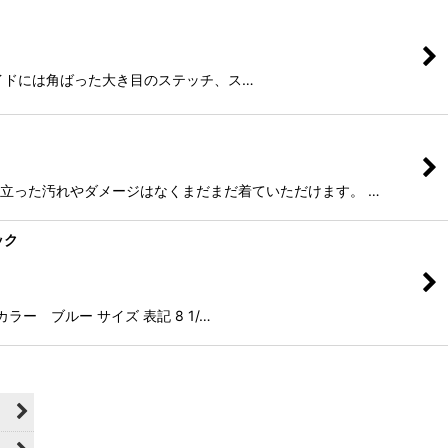
足。 サイドには角ばった大き目のステッチ、ス…
が特に目立った汚れやダメージはなくまだまだ着ていただけます。 …
ック
ラー ブルー サイズ 表記 8 1/…