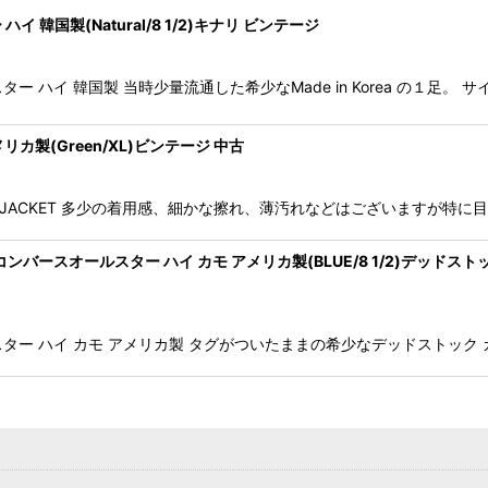
 ハイ 韓国製(Natural/8 1/2)キナリ ビンテージ
オールスター ハイ 韓国製 当時少量流通した希少なMade in Korea の１
 アメリカ製(Green/XL)ビンテージ 中古
RIDGE JACKET 多少の着用感、細かな擦れ、薄汚れなどはございます
STAR HI コンバースオールスター ハイ カモ アメリカ製(BLUE/8 1/2)デッドスト
オールスター ハイ カモ アメリカ製 タグがついたままの希少なデッドストック カ