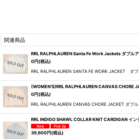
関連商品
RRL RALPHLAUREN Santa Fe Work Jacket
0
円
(税込)
RRL RALPHLAUREN SANTA FE WORK
(WOMEN’S)RRL RALPHLAUREN CANVAS C
0
円
(税込)
RRL RALPHLAUREN CANVAS CHORE 
RRL INDIGO SHAWL COLLAR KNIT CARD
39,600
円
(税込)