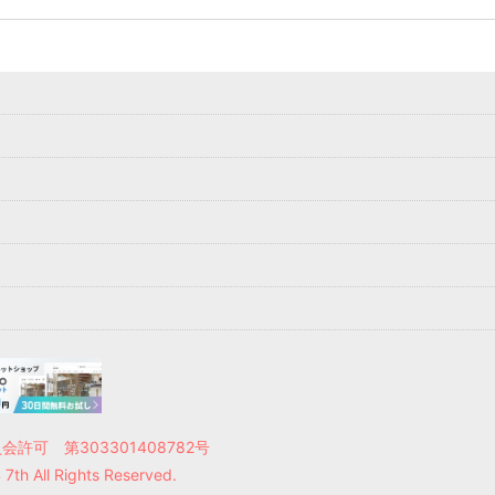
許可 第303301408782号
th All Rights Reserved.