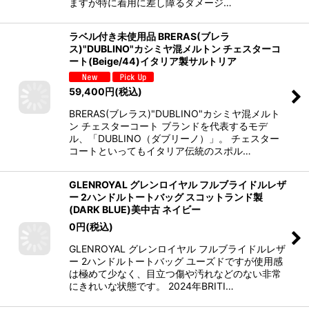
ますが特に着用に差し障るダメージ…
ラベル付き未使用品 BRERAS(ブレラ
ス)"DUBLINO"カシミヤ混メルトン チェスターコ
ート(Beige/44)イタリア製サルトリア
59,400
円
(税込)
BRERAS(ブレラス)"DUBLINO"カシミヤ混メルト
ン チェスターコート ブランドを代表するモデ
ル、「DUBLINO（ダブリーノ）」。 チェスター
コートといってもイタリア伝統のスポル…
GLENROYAL グレンロイヤル フルブライドルレザ
ー 2ハンドルトートバッグ スコットランド製
(DARK BLUE)美中古 ネイビー
0
円
(税込)
GLENROYAL グレンロイヤル フルブライドルレザ
ー 2ハンドルトートバッグ ユーズドですが使用感
は極めて少なく、目立つ傷や汚れなどのない非常
にきれいな状態です。 2024年BRITI…