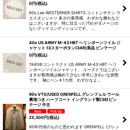
0
円
(税込)
60s Lee WESTERNER SHIRTS コットンサテン ウ
エスタンシャツ 多少の着用感、わずかな擦れなど
はございますが、特に目立った汚れやダメージの
ないグッドコンディションです。 …
40s US ARMY M-43 HBT ヘリンボーンツイル ジ
ャケット 13スターボタン(34R)美品 ビンテージ
0
円
(税込)
1945年コントラクト US ARMY M-43 HBT ヘリ
ンボーンツイルジャケット。 ユーズドではござい
ますが着用感は極めて少ない非常にきれいな状態
です。 袖にペンキ1カ所、わずかなよ…
90s VTG/USED GRENFELL グレンフェル ウール
裏地つき ハーフコート イングランド製(38)ビン
テージ 中古
25,300
円
(税込)
90年代頃のものと思われます GRENFELL (グレン