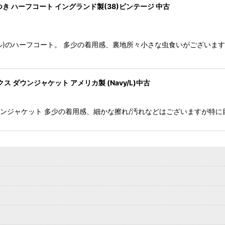
ル裏地つき ハーフコート イングランド製(38)ビンテージ 中古
ンフェル)のハーフコート。 多少の着用感、裏地所々小さな虫食いがござい
ワークス ダウンジャケット アメリカ製 (Navy/L)中古
ワークス ダウンジャケット 多少の着用感、細かな擦れ/汚れなどはございま