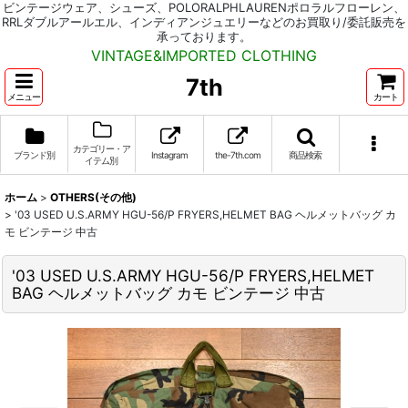
ビンテージウェア、シューズ、POLORALPHLAURENポロラルフローレン、
RRLダブルアールエル、インディアンジュエリーなどのお買取り/委託販売を
承っております。
VINTAGE&IMPORTED CLOTHING
7th
メニュー
カート
カテゴリー・ア
ブランド別
Instagram
the-7th.com
商品検索
イテム別
ホーム
>
OTHERS(その他)
>
'03 USED U.S.ARMY HGU-56/P FRYERS,HELMET BAG ヘルメットバッグ カ
モ ビンテージ 中古
'03 USED U.S.ARMY HGU-56/P FRYERS,HELMET
BAG ヘルメットバッグ カモ ビンテージ 中古