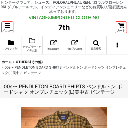
ビンテージウェア、シューズ、POLORALPHLAURENポロラルフローレン、
RRLダブルアールエル、インディアンジュエリーなどのお買取り/委託販売を
承っております。
VINTAGE&IMPORTED CLOTHING
7th
メニュー
カート
カテゴリー・ア
ブランド別
Instagram
the-7th.com
商品検索
イテム別
ホーム
>
OTHERS(その他)
>
00s〜 PENDLETON BOARD SHIRTS ペンドルトン ボードシャツ オンブレチェ
ック(L)美中古 ビンテージ
00s〜 PENDLETON BOARD SHIRTS ペンドルトン ボ
ードシャツ オンブレチェック(L)美中古 ビンテージ