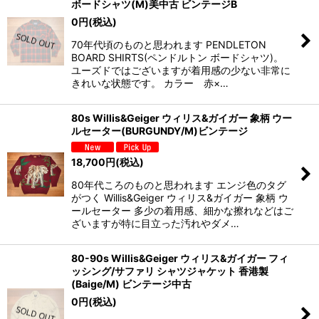
ボードシャツ(M)美中古 ビンテージB
0
円
(税込)
70年代頃のものと思われます PENDLETON
BOARD SHIRTS(ペンドルトン ボードシャツ)。
ユーズドではございますが着用感の少ない非常に
きれいな状態です。 カラー 赤×…
80s Willis&Geiger ウィリス&ガイガー 象柄 ウー
ルセーター(BURGUNDY/M)ビンテージ
18,700
円
(税込)
80年代ころのものと思われます エンジ色のタグ
がつく Willis&Geiger ウィリス&ガイガー 象柄 ウ
ールセーター 多少の着用感、細かな擦れなどはご
ざいますが特に目立った汚れやダメ…
80-90s Willis&Geiger ウィリス&ガイガー フィ
ッシング/サファリ シャツジャケット 香港製
(Baige/M) ビンテージ中古
0
円
(税込)