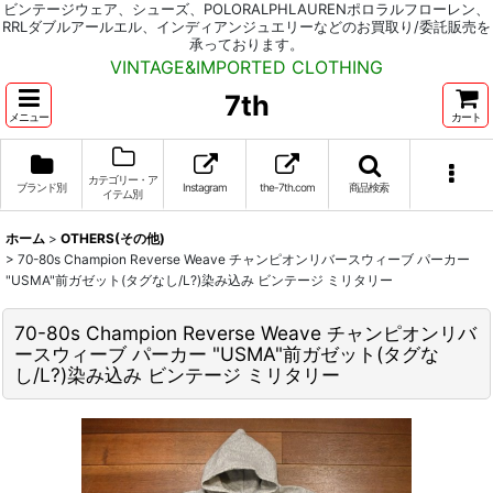
ビンテージウェア、シューズ、POLORALPHLAURENポロラルフローレン、
RRLダブルアールエル、インディアンジュエリーなどのお買取り/委託販売を
承っております。
VINTAGE&IMPORTED CLOTHING
7th
メニュー
カート
カテゴリー・ア
ブランド別
Instagram
the-7th.com
商品検索
イテム別
ホーム
>
OTHERS(その他)
>
70-80s Champion Reverse Weave チャンピオンリバースウィーブ パーカー
"USMA"前ガゼット(タグなし/L?)染み込み ビンテージ ミリタリー
70-80s Champion Reverse Weave チャンピオンリバ
ースウィーブ パーカー "USMA"前ガゼット(タグな
し/L?)染み込み ビンテージ ミリタリー