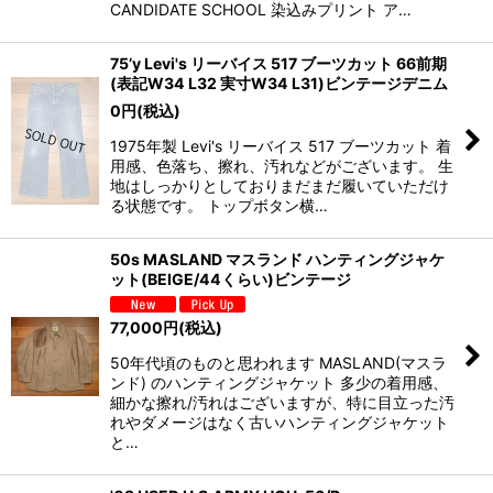
CANDIDATE SCHOOL 染込みプリント ア…
75’y Levi's リーバイス 517 ブーツカット 66前期
(表記W34 L32 実寸W34 L31)ビンテージデニム
0
円
(税込)
1975年製 Levi's リーバイス 517 ブーツカット 着
用感、色落ち、擦れ、汚れなどがございます。 生
地はしっかりとしておりまだまだ履いていただけ
る状態です。 トップボタン横…
50s MASLAND マスランド ハンティングジャケ
ット(BEIGE/44くらい)ビンテージ
77,000
円
(税込)
50年代頃のものと思われます MASLAND(マスラ
ンド) のハンティングジャケット 多少の着用感、
細かな擦れ/汚れはございますが、特に目立った汚
れやダメージはなく古いハンティングジャケット
と…