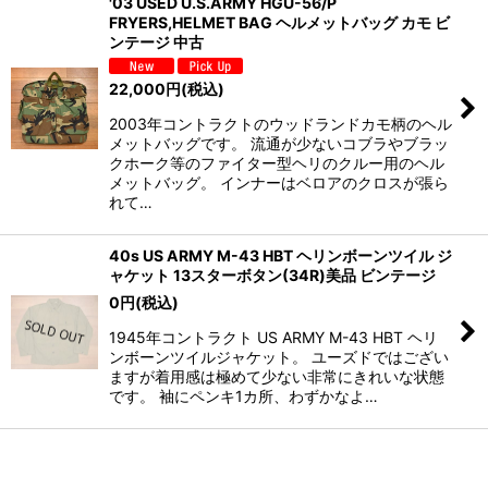
'03 USED U.S.ARMY HGU-56/P
FRYERS,HELMET BAG ヘルメットバッグ カモ ビ
ンテージ 中古
22,000
円
(税込)
2003年コントラクトのウッドランドカモ柄のヘル
メットバッグです。 流通が少ないコブラやブラッ
クホーク等のファイター型ヘリのクルー用のヘル
メットバッグ。 インナーはベロアのクロスが張ら
れて…
40s US ARMY M-43 HBT ヘリンボーンツイル ジ
ャケット 13スターボタン(34R)美品 ビンテージ
0
円
(税込)
1945年コントラクト US ARMY M-43 HBT ヘリ
ンボーンツイルジャケット。 ユーズドではござい
ますが着用感は極めて少ない非常にきれいな状態
です。 袖にペンキ1カ所、わずかなよ…