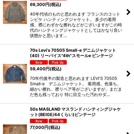
69,300
円
(税込)
40年代頃のものと思われます フランスのコット
ンピケ ハンティングジャケット。 多少の着用
感、襟にわずかな擦れなどがございますがこの時
代のハンティングジャケットとしてはかなり良い
状態かと思います…
70s Levi's 70505 Small-e デニムジャケット
(40) リーバイス"4th"スモールe ビンテージ
59,400
円
(税込)
70年代後半の製造と思われます LEVI'S 70505
Small-e デニムジャケット。 着用感、色落ち、
細かい擦れ、襟リペア等がございますが、まだま
だ色も残っており 特に目立った汚れやダ…
50s MASLAND マスランド ハンティングジャケ
ット(BEIGE/44くらい)ビンテージ
77,000
円
(税込)