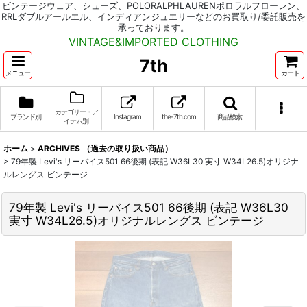
ビンテージウェア、シューズ、POLORALPHLAURENポロラルフローレン、
RRLダブルアールエル、インディアンジュエリーなどのお買取り/委託販売を
承っております。
VINTAGE&IMPORTED CLOTHING
7th
メニュー
カート
カテゴリー・ア
ブランド別
Instagram
the-7th.com
商品検索
イテム別
ホーム
>
ARCHIVES （過去の取り扱い商品）
>
79年製 Levi's リーバイス501 66後期 (表記 W36L30 実寸 W34L26.5)オリジナ
ルレングス ビンテージ
79年製 Levi's リーバイス501 66後期 (表記 W36L30
実寸 W34L26.5)オリジナルレングス ビンテージ