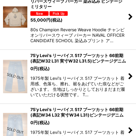
リバースウィーブ パーカー 染み込み ビンテージ
ミリタリー
55,000
円
(税込)
80s Champion Reverse Weave Hoodie チャンピ
オンリバースウィーブ パーカー NAVAL OFFICER
CANDIDATE SCHOOL 染込みプリント ア…
75’y Levi's リーバイス 517 ブーツカット 66前期
(表記W32 L31 実寸W32 L31.5)ビンテージデニム
0
円
(税込)
1975年製 Levi's リーバイス 517 ブーツカット 着
用感、色落ち、擦れ、裾をあげていた痕などがご
ざいます。 生地はしっかりとしておりまだまだ履
いていただける状態です。 T…
75’y Levi's リーバイス 517 ブーツカット 66前期
(表記W34 L32 実寸W34 L31)ビンテージデニム
0
円
(税込)
1975年製 Levi's リーバイス 517 ブーツカット 着