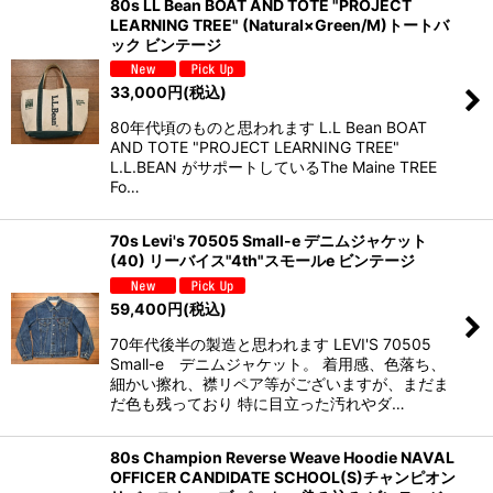
80s LL Bean BOAT AND TOTE "PROJECT
LEARNING TREE" (Natural×Green/M)トートバ
ック ビンテージ
33,000
円
(税込)
80年代頃のものと思われます L.L Bean BOAT
AND TOTE "PROJECT LEARNING TREE"
L.L.BEAN がサポートしているThe Maine TREE
Fo…
70s Levi's 70505 Small-e デニムジャケット
(40) リーバイス"4th"スモールe ビンテージ
59,400
円
(税込)
70年代後半の製造と思われます LEVI'S 70505
Small-e デニムジャケット。 着用感、色落ち、
細かい擦れ、襟リペア等がございますが、まだま
だ色も残っており 特に目立った汚れやダ…
80s Champion Reverse Weave Hoodie NAVAL
OFFICER CANDIDATE SCHOOL(S)チャンピオン