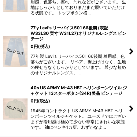
用感、色落ち、擦れ、汚れなどがございます。 生
地はしっかりとしておりまだまだ履いていただけ
る状態です。 トップボタン横…
77'y Levi's リーバイス501 66後期 (表記
W33L30 実寸 W31L27)オリジナルレングス ビン
テージ
0
円
(税込)
77年製 Levi's リーバイス501 66後期 着用感、色
落ちがございます。 リペア、裾上げはなく、生地
の痩せもなくしっかりとしています。 希少な短め
のオリジナルレングス。 …
40s US ARMY M-43 HBT ヘリンボーンツイル ジ
ャケット 13スターボタン(34R)美品 ビンテージ
0
円
(税込)
1945年コントラクト US ARMY M-43 HBT ヘリ
ンボーンツイルジャケット。 ユーズドではござい
ますが着用感は極めて少ない非常にきれいな状態
です。 袖にペンキ1カ所、わずかなよ…