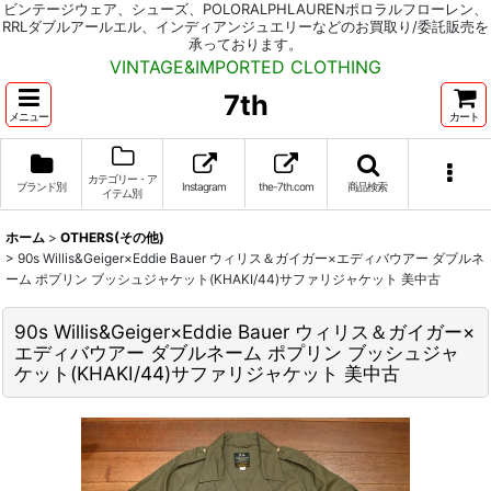
ビンテージウェア、シューズ、POLORALPHLAURENポロラルフローレン、
RRLダブルアールエル、インディアンジュエリーなどのお買取り/委託販売を
承っております。
VINTAGE&IMPORTED CLOTHING
7th
メニュー
カート
カテゴリー・ア
ブランド別
Instagram
the-7th.com
商品検索
イテム別
ホーム
>
OTHERS(その他)
>
90s Willis&Geiger×Eddie Bauer ウィリス＆ガイガー×エディバウアー ダブルネ
ーム ポプリン ブッシュジャケット(KHAKI/44)サファリジャケット 美中古
90s Willis&Geiger×Eddie Bauer ウィリス＆ガイガー×
エディバウアー ダブルネーム ポプリン ブッシュジャ
ケット(KHAKI/44)サファリジャケット 美中古