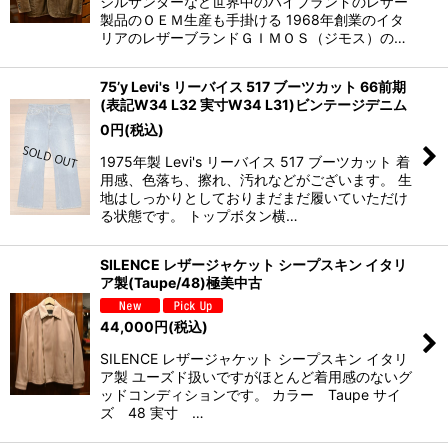
ジルサンダーなど世界中のハイブランドのレザー
製品のＯＥＭ生産も手掛ける 1968年創業のイタ
リアのレザーブランドＧＩＭＯＳ（ジモス）の…
75’y Levi's リーバイス 517 ブーツカット 66前期
(表記W34 L32 実寸W34 L31)ビンテージデニム
0
円
(税込)
1975年製 Levi's リーバイス 517 ブーツカット 着
用感、色落ち、擦れ、汚れなどがございます。 生
地はしっかりとしておりまだまだ履いていただけ
る状態です。 トップボタン横…
SILENCE レザージャケット シープスキン イタリ
ア製(Taupe/48)極美中古
44,000
円
(税込)
SILENCE レザージャケット シープスキン イタリ
ア製 ユーズド扱いですがほとんど着用感のないグ
ッドコンディションです。 カラー Taupe サイ
ズ 48 実寸 …