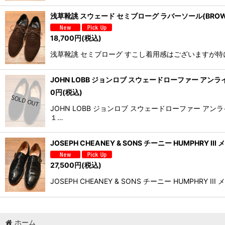
浅草靴誂 スウェード セミブローグ ラバーソール(BROWN
18,700
円
(税込)
浅草靴誂 セミブローグ すこし着用感はございますが特に
JOHN LOBB ジョンロブ スウェードローファー アンライニ
0
円
(税込)
JOHN LOBB ジョンロブ スウェードローファー
１…
JOSEPH CHEANEY & SONS チーニー HUMPHRY 
27,500
円
(税込)
JOSEPH CHEANEY & SONS チーニー HU
ホーム