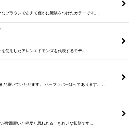
アム〜ダークなブラウンであえて僅かに濃淡をつけたカラーです。…
)
ルコードバンを使用したアレンエドモンズを代表するモデ…
だまだ履いていただます。 ハーフラバーはってあります。 …
はございますが数回履いた程度と思われる、きれいな状態です…