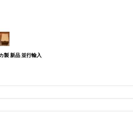
メリカ製 新品 並行輸入