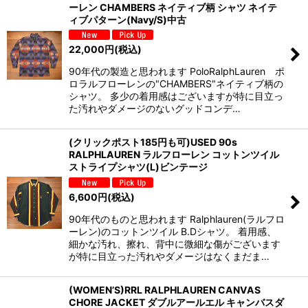
ーレン CHAMBERS ネイティブ柄 シャツ ネイテ
ィブパターン(Navy/S)中古
22,000
円
(税込)
90年代の製造と思われます PoloRalphLauren ポ
ロラルフローレンの"CHAMBERS"ネイティブ柄の
シャツ。 多少の着用感はございますが特に目立っ
た汚れやダメージのないグッドコンデ…
(クリックポスト185円も可)USED 90s
RALPHLAUREN ラルフローレン コットンツイル
ストライプシャツ(L)ビンテージ
6,600
円
(税込)
90年代のものと思われます Ralphlauren(ラルフロ
ーレン)のコットンツイル B.Dシャツ。 着用感、
細かな汚れ、擦れ、背中に微細な傷がございます
が特に目立った汚れやダメージはなくまだま…
(WOMEN’S)RRL RALPHLAUREN CANVAS
CHORE JACKET ダブルアールエル キャンバスダ