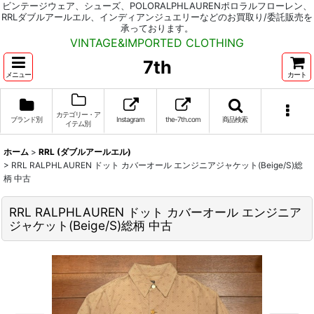
ビンテージウェア、シューズ、POLORALPHLAURENポロラルフローレン、
RRLダブルアールエル、インディアンジュエリーなどのお買取り/委託販売を
承っております。
VINTAGE&IMPORTED CLOTHING
7th
メニュー
カート
カテゴリー・ア
ブランド別
Instagram
the-7th.com
商品検索
イテム別
ホーム
>
RRL (ダブルアールエル)
>
RRL RALPHLAUREN ドット カバーオール エンジニアジャケット(Beige/S)総
柄 中古
RRL RALPHLAUREN ドット カバーオール エンジニア
ジャケット(Beige/S)総柄 中古