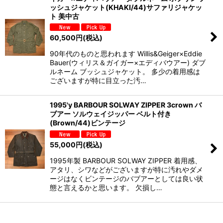
ッシュジャケット(KHAKI/44)サファリジャケッ
ト 美中古
60,500
円
(税込)
90年代のものと思われます Willis&Geiger×Eddie
Bauer(ウィリス＆ガイガー×エディバウアー) ダブ
ルネーム ブッシュジャケット。 多少の着用感は
ございますが特に目立った汚…
1995'y BARBOUR SOLWAY ZIPPER 3crown バ
ブアー ソルウェイジッパー ベルト付き
(Brown/44)ビンテージ
55,000
円
(税込)
1995年製 BARBOUR SOLWAY ZIPPER 着用感、
アタリ、シワなどがございますが特に汚れやダメ
ージはなくビンテージのバブアーとしては良い状
態と言えるかと思います。 欠損し…