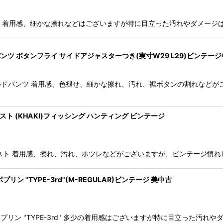
クリフトン9 着用感、細かな擦れなどはございますが特に目立った汚れやダメ
フィールドパンツ ボタンフライ サイドアジャスターつき(実寸W29 L29)ビンテー
USERS フィールドパンツ 着用感、色褪せ、細かな擦れ、汚れ、裾ボタンの割れ
ールドベスト (KHAKI)フィッシング ハンティング ビンテージ
バス フィールドベスト 着用感、擦れ、汚れ、ホツレなどがございますが、ビンテ
 ポプリン "TYPE-3rd"(M-REGULAR)ビンテージ 美中古
ーグパンツ ポプリン "TYPE-3rd" 多少の着用感はございますが特に目立っ