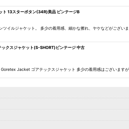
ャケット 13スターボタン(34R)美品 ビンテージB
T ヘリンボーンツイルジャケット。 多少の着用感、細かな擦れ、ヤケなどが
et ゴアテックスジャケット(S-SHORT)ビンテージ 中古
LEVEL6 Goretex Jacket ゴアテックスジャケット 多少の着用感は