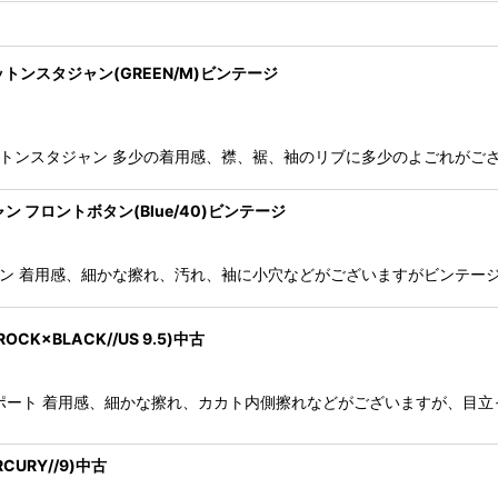
 コットンスタジャン(GREEN/M)ビンテージ
ャンピオン コットンスタジャン 多少の着用感、襟、裾、袖のリブに多少のよご
タジャン フロントボタン(Blue/40)ビンテージ
コットンスタジャン 着用感、細かな擦れ、汚れ、袖に小穴などがございますがビ
OCK×BLACK//US 9.5)中古
ネ トランスポート 着用感、細かな擦れ、カカト内側擦れなどがございますが
CURY//9)中古