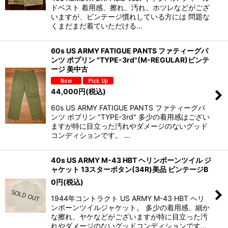
ドベスト 着用感、擦れ、汚れ、ホツレなどがござ
いますが、ビンテージ慣れしている方には 問題な
くまだまだ着ていただける…
60s US ARMY FATIGUE PANTS ファティーグパ
ンツ ポプリン "TYPE-3rd"(M-REGULAR)ビンテ
ージ 美中古
44,000
円
(税込)
60s US ARMY FATIGUE PANTS ファティーグパ
ンツ ポプリン "TYPE-3rd" 多少の着用感はござい
ますが特に目立った汚れやダメージのないグッド
コンディションです。 …
40s US ARMY M-43 HBT ヘリンボーンツイル ジ
ャケット 13スターボタン(34R)美品 ビンテージB
0
円
(税込)
1944年コントラクト US ARMY M-43 HBT ヘリ
ンボーンツイルジャケット。 多少の着用感、細か
な擦れ、ヤケなどがございますが特に目立った汚
れやダメージのないグッドコンディションです…