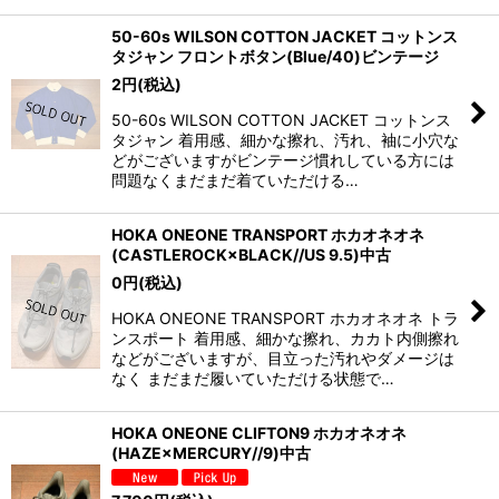
50-60s WILSON COTTON JACKET コットンス
タジャン フロントボタン(Blue/40)ビンテージ
2
円
(税込)
50-60s WILSON COTTON JACKET コットンス
タジャン 着用感、細かな擦れ、汚れ、袖に小穴な
どがございますがビンテージ慣れしている方には
問題なくまだまだ着ていただける…
HOKA ONEONE TRANSPORT ホカオネオネ
(CASTLEROCK×BLACK//US 9.5)中古
0
円
(税込)
HOKA ONEONE TRANSPORT ホカオネオネ トラ
ンスポート 着用感、細かな擦れ、カカト内側擦れ
などがございますが、目立った汚れやダメージは
なく まだまだ履いていただける状態で…
HOKA ONEONE CLIFTON9 ホカオネオネ
(HAZE×MERCURY//9)中古