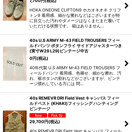
7,700
円
(税込)
HOKA ONEONE CLIFTON9 ホカオネオネ クリフ
トン9 着用感、細かな擦れなどはございますが特
に目立った汚れやダメージはなくまだまだ履いて
いただける状態です。 箱はありません…
40s U.S ARMY M-43 FIELD TROUSERS フィー
ルドパンツ ボタンフライ サイドアジャスターつき
(実寸W29 L29)ビンテージ中古
0
円
(税込)
40年代製 U.S ARMY M-43 FIELD TROUSERS フ
ィールドパンツ 着用感、色褪せ、細かな擦れ、汚
れ、裾ボタンの割れなどがございますが、ビンテ
ージ慣れしている方には 問…
40s REMEVR DRI Field Vest キャンバス フィー
ルドベスト (KHAKI)フィッシング ハンティング
ビンテージ
29,700
円
(税込)
40s REMEVR DRI Field Vest キャンバス フィール