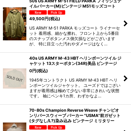
50s US ARMY M-51 FIELD PARKA フィッシュテ
イルパーカー(M)ビンテージ M51モッズコート
49,500
円
(税込)
US ARMY M-51 PARKA モッズコート ライナーセ
ット 着用感、細かな擦れ、フロント上から5番目
のスナップボタンメス側欠損などがございます
が、 特に目立った汚れやダメージはなく…
40s US ARMY M-43 HBT ヘリンボーンツイル ジ
ャケット 13スターボタン(34R)美品 ビンテージ
0
円
(税込)
1945年コントラクト US ARMY M-43 HBT ヘリ
ンボーンツイルジャケット。 ユーズドではござい
ますが着用感は極めて少ない非常にきれいな状態
です。 袖にペンキ1カ所、わずかなよ…
70-80s Champion Reverse Weave チャンピオ
ンリバースウィーブ パーカー "USMA"前ガゼット
(タグなし/L?)染み込み ビンテージ ミリタリー