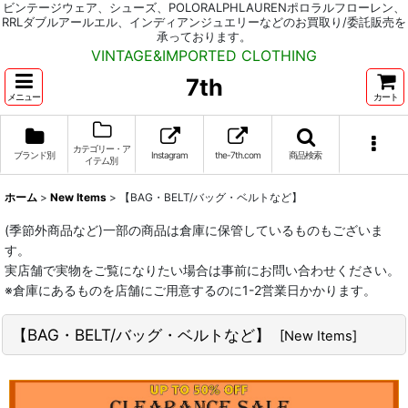
ビンテージウェア、シューズ、POLORALPHLAURENポロラルフローレン、
RRLダブルアールエル、インディアンジュエリーなどのお買取り/委託販売を
承っております。
VINTAGE&IMPORTED CLOTHING
7th
メニュー
カート
カテゴリー・ア
ブランド別
Instagram
the-7th.com
商品検索
イテム別
ホーム
>
New Items
>
【BAG・BELT/バッグ・ベルトなど】
(季節外商品など)一部の商品は倉庫に保管しているものもございま
す。
実店舗で実物をご覧になりたい場合は事前にお問い合わせください。
※倉庫にあるものを店舗にご用意するのに1-2営業日かかります。
【BAG・BELT/バッグ・ベルトなど】
[
New Items
]