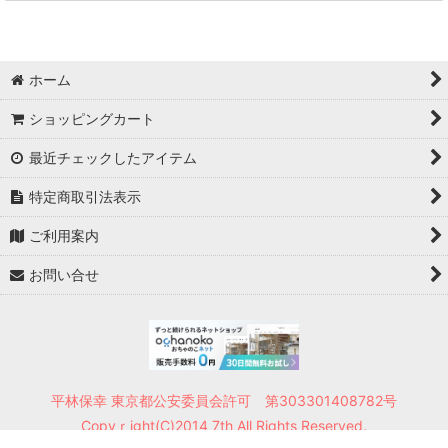
【SALE/セール】
【MILITARY/ミリタリー】
ホーム
ショッピングカート
【USED,VINTAGE/ユーズド,ビンテージ】
最近チェックしたアイテム
【SHIRTS・T-SHIRTS/シャツ・Tシャツなど】
特定商取引法表示
【KNIT/ニット・セーター】
ご利用案内
【JACKET・COAT/ジャケット・コート】
お問い合せ
【BOTTOMS/ボトムス】
【LEATHER SHOES/革靴】
【SNEAKERS/スニーカー】
平林保幸 東京都公安委員会許可 第303301408782号
【TIES /ネクタイ・ボウタイ(蝶ネクタイ) 】
Copyｒight(C)2014 7th All Rights Reserved.