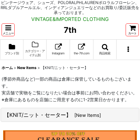
ビンテージウェア、シューズ、POLORALPHLAURENポロラルフローレン、
RRLダブルアールエル、インディアンジュエリーなどのお買取り/委託販売を
承っております。
VINTAGE&IMPORTED CLOTHING
7th
メニュー
カート
カテゴリー・ア
ブランド別
Instagram
the-7th.com
商品検索
イテム別
ホーム
>
New Items
>
【KNIT/ニット・セーター】
(季節外商品など)一部の商品は倉庫に保管しているものもございま
す。
実店舗で実物をご覧になりたい場合は事前にお問い合わせください。
※倉庫にあるものを店舗にご用意するのに1-2営業日かかります。
【KNIT/ニット・セーター】
[
New Items
]