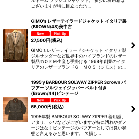
ルネーム ブッシュジャケット。 多少の着用感は
ございますが特に目立った汚…
GIMO's レザーテイラードジャケット イタリア製
(BROWN/48)美中古
27,500
円
(税込)
GIMO's レザーテイラードジャケット イタリア製
ジルサンダーなど世界中のハイブランドのレザー
製品のＯＥＭ生産も手掛ける 1968年創業のイタ
リアのレザーブランドＧＩＭＯＳ（ジモス）の…
1995'y BARBOUR SOLWAY ZIPPER 3crown バ
ブアー ソルウェイジッパー ベルト付き
(Brown/44)ビンテージ
55,000
円
(税込)
1995年製 BARBOUR SOLWAY ZIPPER 着用感、
アタリ、シワなどがございますが特に汚れやダメ
ージはなくビンテージのバブアーとしては良い状
態と言えるかと思います。 欠損し…