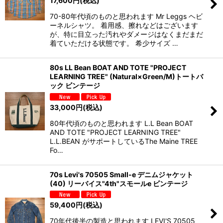
17,600
円
(税込)
70-80年代頃のものと思われます Mr Leggs ヘビ
ーネルシャツ。 着用感、擦れなどはございます
が、特に目立った汚れやダメージはなくまだまだ
着ていただける状態です。 希少サイズ …
80s LL Bean BOAT AND TOTE "PROJECT
LEARNING TREE" (Natural×Green/M)トートバ
ック ビンテージ
33,000
円
(税込)
80年代頃のものと思われます L.L Bean BOAT
AND TOTE "PROJECT LEARNING TREE"
L.L.BEAN がサポートしているThe Maine TREE
Fo…
70s Levi's 70505 Small-e デニムジャケット
(40) リーバイス"4th"スモールe ビンテージ
59,400
円
(税込)
70年代後半の製造と思われます LEVI'S 70505