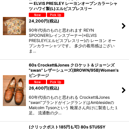
ー ELVIS PRESLEY レーヨンオープンカラーシャ
ツ ハワイ製(L)エルビスプレスリー
24,200
円
(税込)
90年代頃のものと思われます REYN
SPOONER(レインスプーナー)×ELVIS
PRESLEY(エルビスプレスリー)の レーヨン オー
プンカラーシャツです。 多少の着用感はござい
ま…
60s Crockett&Jones クロケット＆ジョーンズ
"swan" レザーシューズ(BROWN/95B)Women's
ビンテージ
26,400
円
(税込)
60年代頃のものと思われる Crockett&Jones
"swan"ブランドがイングランドはAmblesideの
Malcolm Tysonという 靴屋さん向けに製造した１
足。 流通数の少…
(クリックポスト185円も可) 80s STUSSY