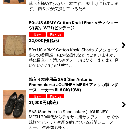
落ちも極めて少ない１本です。 裾上げされていま
す。 内タグが欠損しているため…
50s US ARMY Cotton Khaki Shorts チノショー
ツ(実寸 W31)ビンテージ
22,000
円
(税込)
50s US ARMY Cotton Khaki Shorts チノショーツ
多少の着用感、細かな擦れなどはございますが、
特に目立った汚れやダメージはなく、まだまだ 穿
いていただける状態で…
箱入り未使用品 SAS(San Antonio
Shoemakers) JOURNEY MESH アメリカ製 レザ
ースニーカー(BLACK/10W)
31,900
円
(税込)
SAS (San Antonio Shoemakers) JOURNEY
MESH 70年代からテキサス州サンアントニオで小
規模でアメリカ生産を続けている老舗シューメー
カー。 生産数も多く…