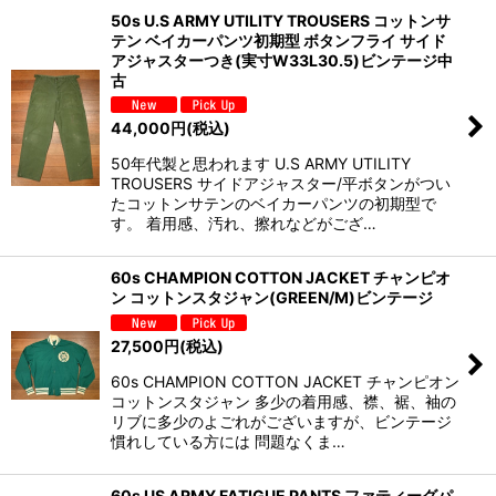
50s U.S ARMY UTILITY TROUSERS コットンサ
テン ベイカーパンツ初期型 ボタンフライ サイド
アジャスターつき(実寸W33L30.5)ビンテージ中
古
44,000
円
(税込)
50年代製と思われます U.S ARMY UTILITY
TROUSERS サイドアジャスター/平ボタンがつい
たコットンサテンのベイカーパンツの初期型で
す。 着用感、汚れ、擦れなどがござ…
60s CHAMPION COTTON JACKET チャンピオ
ン コットンスタジャン(GREEN/M)ビンテージ
27,500
円
(税込)
60s CHAMPION COTTON JACKET チャンピオン
コットンスタジャン 多少の着用感、襟、裾、袖の
リブに多少のよごれがございますが、ビンテージ
慣れしている方には 問題なくま…
60s US ARMY FATIGUE PANTS ファティーグパ