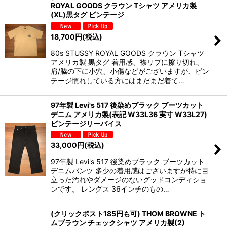
ROYAL GOODS クラウン Tシャツ アメリカ製
(XL)黒タグ ビンテージ
18,700
円
(税込)
80s STUSSY ROYAL GOODS クラウン Tシャツ
アメリカ製 黒タグ 着用感、襟リブに擦り切れ、
肩/脇の下に小穴、小傷などがございますが、ビン
テージ慣れしている方にはまだまだ着て…
97年製 Levi's 517 後染めブラック ブーツカット
デニム アメリカ製(表記 W33L36 実寸 W33L27)
ビンテージリーバイス
33,000
円
(税込)
97年製 Levi's 517 後染めブラック ブーツカット
デニムパンツ 多少の着用感はございますが特に目
立った汚れやダメージのないグッドコンディショ
ンです。 レングス 36インチのもの…
(クリックポスト185円も可) THOM BROWNE ト
ムブラウン チェックシャツ アメリカ製(2)