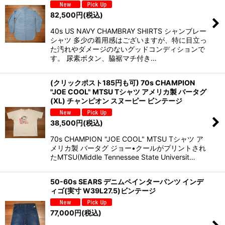
82,500
円
(税込)
40s US NAVY CHAMBRAY SHIRTS シャンブレー
シャツ 多少の着用感はございますが、特に目立っ
た汚れやダメージのないグッドコンディションで
す。 尿素ボタン、脇裾マチ付き…
(クリックポスト185円も可) 70s CHAMPION
"JOE COOL" MTSU Tシャツ アメリカ製 バータグ
(XL) チャンピオン スヌーピー ビンテージ
38,500
円
(税込)
70s CHAMPION "JOE COOL" MTSU Tシャツ ア
メリカ製 バータグ ジョー•クールがプリントされ
たMTSU(Middle Tennessee State Universit…
50-60s SEARS デニムペインターパンツ インデ
ィゴ(実寸 W39L27.5)ビンテージ
77,000
円
(税込)