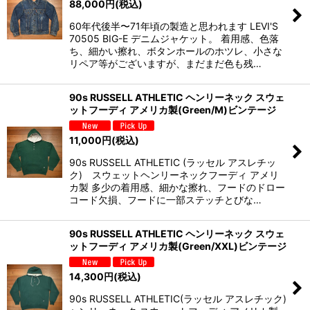
88,000
円
(税込)
60年代後半〜71年頃の製造と思われます LEVI'S
70505 BIG-E デニムジャケット。 着用感、色落
ち、細かい擦れ、ボタンホールのホツレ、小さな
リペア等がございますが、まだまだ色も残…
90s RUSSELL ATHLETIC ヘンリーネック スウェ
ットフーディ アメリカ製(Green/M)ビンテージ
11,000
円
(税込)
90s RUSSELL ATHLETIC (ラッセル アスレチッ
ク) スウェットヘンリーネックフーディ アメリ
カ製 多少の着用感、細かな擦れ、フードのドロー
コード欠損、フードに一部ステッチとびな…
90s RUSSELL ATHLETIC ヘンリーネック スウェ
ットフーディ アメリカ製(Green/XXL)ビンテージ
14,300
円
(税込)
90s RUSSELL ATHLETIC(ラッセル アスレチック)