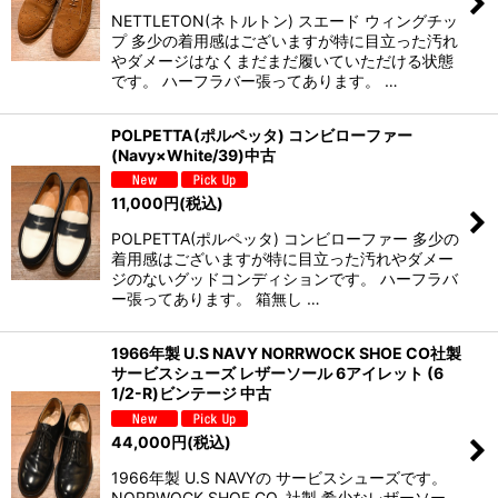
NETTLETON(ネトルトン) スエード ウィングチッ
プ 多少の着用感はございますが特に目立った汚れ
やダメージはなくまだまだ履いていただける状態
です。 ハーフラバー張ってあります。 …
POLPETTA(ポルペッタ) コンビローファー
(Navy×White/39)中古
11,000
円
(税込)
POLPETTA(ポルペッタ) コンビローファー 多少の
着用感はございますが特に目立った汚れやダメー
ジのないグッドコンディションです。 ハーフラバ
ー張ってあります。 箱無し …
1966年製 U.S NAVY NORRWOCK SHOE CO社製
サービスシューズ レザーソール 6アイレット (6
1/2-R)ビンテージ 中古
44,000
円
(税込)
1966年製 U.S NAVYの サービスシューズです。
NORRWOCK SHOE CO. 社製 希少なレザーソー