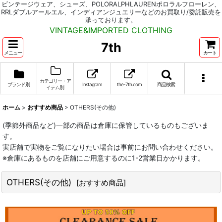
ビンテージウェア、シューズ、POLORALPHLAURENポロラルフローレン、
RRLダブルアールエル、インディアンジュエリーなどのお買取り/委託販売を
承っております。
VINTAGE&IMPORTED CLOTHING
7th
メニュー
カート
カテゴリー・ア
ブランド別
Instagram
the-7th.com
商品検索
イテム別
ホーム
>
おすすめ商品
>
OTHERS(その他)
(季節外商品など)一部の商品は倉庫に保管しているものもございま
す。
実店舗で実物をご覧になりたい場合は事前にお問い合わせください。
※倉庫にあるものを店舗にご用意するのに1-2営業日かかります。
OTHERS(その他)
[
おすすめ商品
]