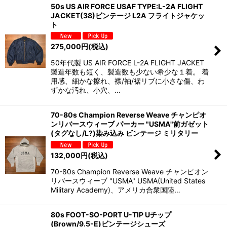
50s US AIR FORCE USAF TYPE:L-2A FLIGHT
JACKET(38)ビンテージ L2A フライトジャケッ
ト
275,000
円
(税込)
50年代製 US AIR FORCE L-2A FLIGHT JACKET
製造年数も短く、製造数も少ない希少な１着。 着
用感、細かな擦れ、襟/袖/裾リブに小さな傷、わ
ずかな汚れ、小穴、…
70-80s Champion Reverse Weave チャンピオ
ンリバースウィーブ パーカー "USMA"前ガゼット
(タグなし/L?)染み込み ビンテージ ミリタリー
132,000
円
(税込)
70-80s Champion Reverse Weave チャンピオン
リバースウィーブ "USMA" USMA(United States
Military Academy)、アメリカ合衆国陸…
80s FOOT-SO-PORT U-TIP Uチップ
(Brown/9.5-E)ビンテージシューズ