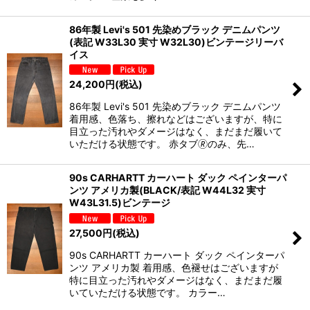
86年製 Levi's 501 先染めブラック デニムパンツ
(表記 W33L30 実寸 W32L30)ビンテージリーバ
イス
24,200
円
(税込)
86年製 Levi's 501 先染めブラック デニムパンツ
着用感、色落ち、擦れなどはございますが、特に
目立った汚れやダメージはなく、まだまだ履いて
いただける状態です。 赤タブ🄬のみ、先…
90s CARHARTT カーハート ダック ペインターパ
ンツ アメリカ製(BLACK/表記 W44L32 実寸
W43L31.5)ビンテージ
27,500
円
(税込)
90s CARHARTT カーハート ダック ペインターパ
ンツ アメリカ製 着用感、色褪せはございますが
特に目立った汚れやダメージはなく、まだまだ履
いていただける状態です。 カラー…