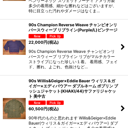
ヘンリーネック スウェットフーディ アメリカ製
多少の着用感、細かな擦れなどはございますが、
特に目立った汚れやダメージはなくま…
90s Champion Reverse Weave チャンピオンリ
バースウィーブ リブライン(Purple/L)ビンテージ
22,000
円
(税込)
90s Champion Reverse Weave チャンピオンリ
バースウィーブ リブライン リブがマルチカラー
ストライプになった珍しい１着。 着用感、フェイ
ド、擦れ、よごれ、色抜けなど…
90s Willis&Geiger×Eddie Bauer ウィリス＆ガ
イガー×エディバウアー ダブルネーム ポプリン ブ
ッシュジャケット(KHAKI/44)サファリジャケッ
ト 美中古
60,500
円
(税込)
90年代のものと思われます Willis&Geiger×Eddie
Bauer(ウィリス＆ガイガー×エディバウアー) ダブ