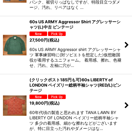
パンク、裾切りっぱなしですが、特段目立つダメ
ージ、汚れ、リペアはなく …
60s US ARMY Aggressor Shirt アグレッサーシ
ャツ(L)中古 ビンテージ
27,500
円
(税込)
60s US ARMY Aggressor shirt アグレッサーシャ
ツ 軍事練習時に(対ソビエトを想定した)仮想敵国
役が着用するユニフォーム。 着用感、擦れ、色褪
せ、汚れ、左袖に穴が…
(クリックポスト185円も可)60s LIBERTY of
LONDON ペイズリー総柄半袖シャツ(RED/L)ビン
テージ
19,800
円
(税込)
60年代頃の製造と思われます TANA LAWN BY
LIBERTY OF LONDON ペイズリー総柄半袖シャ
ツ 多少の着用感、細かな擦れなどがございます
が、特に目立った汚れやダメージはな…