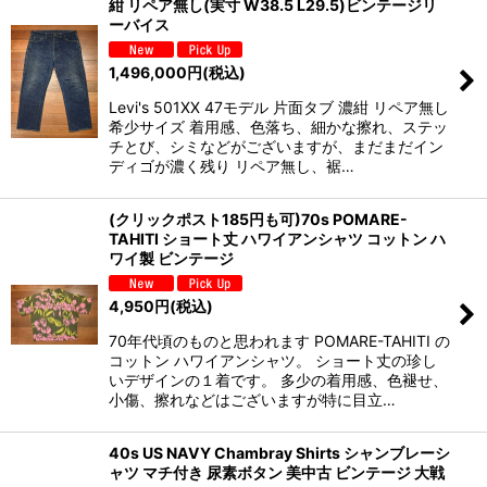
紺 リペア無し(実寸 W38.5 L29.5)ビンテージリ
ーバイス
1,496,000
円
(税込)
Levi's 501XX 47モデル 片面タブ 濃紺 リペア無し
希少サイズ 着用感、色落ち、細かな擦れ、ステッ
チとび、シミなどがございますが、まだまだイン
ディゴが濃く残り リペア無し、裾…
(クリックポスト185円も可)70s POMARE-
TAHITI ショート丈 ハワイアンシャツ コットン ハ
ワイ製 ビンテージ
4,950
円
(税込)
70年代頃のものと思われます POMARE-TAHITI の
コットン ハワイアンシャツ。 ショート丈の珍し
いデザインの１着です。 多少の着用感、色褪せ、
小傷、擦れなどはございますが特に目立…
40s US NAVY Chambray Shirts シャンブレーシ
ャツ マチ付き 尿素ボタン 美中古 ビンテージ 大戦