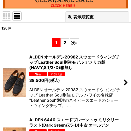
表示順変更
閉じる
120
件
表示数
:
1
2
次
»
並び順
:
ALDEN オールデン20982 スウェードウィングチ
ップ Leather Soul別注モデル アメリカ製
絞り込む
(NAVY,8 1/2-D)箱無し
38,500
円
(税込)
ALDEN オールデン 20982 スウェードウィングチ
ップ Leather Soul別注モデル ハワイの名靴店
"Leather Soul"別注のネイビースエードのショー
トウィングチップ。 …
ALDEN 6440 スエードプレーントゥ ミリタリー
ラスト(Dark Green/7.5-D)中古 オールデン