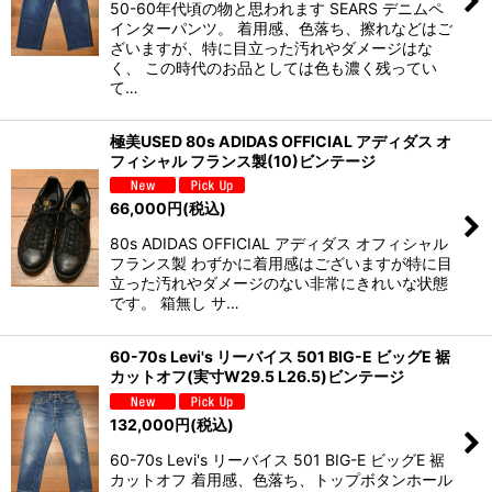
50-60年代頃の物と思われます SEARS デニムペ
インターパンツ。 着用感、色落ち、擦れなどはご
ざいますが、特に目立った汚れやダメージはな
く、 この時代のお品としては色も濃く残ってい
て…
極美USED 80s ADIDAS OFFICIAL アディダス オ
フィシャル フランス製(10)ビンテージ
66,000
円
(税込)
80s ADIDAS OFFICIAL アディダス オフィシャル
フランス製 わずかに着用感はございますが特に目
立った汚れやダメージのない非常にきれいな状態
です。 箱無し サ…
60-70s Levi's リーバイス 501 BIG-E ビッグE 裾
カットオフ(実寸W29.5 L26.5)ビンテージ
132,000
円
(税込)
60-70s Levi's リーバイス 501 BIG-E ビッグE 裾
カットオフ 着用感、色落ち、トップボタンホール