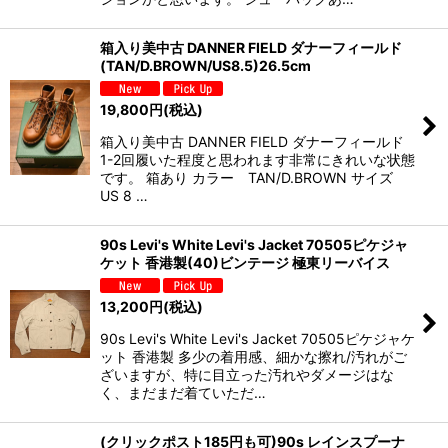
箱入り美中古 DANNER FIELD ダナーフィールド
(TAN/D.BROWN/US8.5)26.5cm
19,800
円
(税込)
箱入り美中古 DANNER FIELD ダナーフィールド
1-2回履いた程度と思われます非常にきれいな状態
です。 箱あり カラー TAN/D.BROWN サイズ
US 8 …
90s Levi's White Levi's Jacket 70505ピケジャ
ケット 香港製(40)ビンテージ 極東リーバイス
13,200
円
(税込)
90s Levi's White Levi's Jacket 70505ピケジャケ
ット 香港製 多少の着用感、細かな擦れ/汚れがご
ざいますが、特に目立った汚れやダメージはな
く、まだまだ着ていただ…
(クリックポスト185円も可)90s レインスプーナ