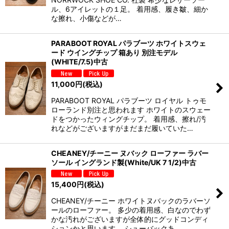
ル、6アイレットの１足。 着用感、履き皺、細か
な擦れ、小傷などが…
PARABOOT ROYAL パラブーツ ホワイトスウェ
ード ウイングチップ 箱あり 別注モデル
(WHITE/7.5)中古
11,000
円
(税込)
PARABOOT ROYAL パラブーツ ロイヤル トゥモ
ローランド別注と思われます ホワイトのスウェー
ドをつかったウィングチップ。 着用感、擦れ/汚
れなどがございますがまだまだ履いていた…
CHEANEY/チーニー ヌバック ローファー ラバー
ソール イングランド製(White/UK 7 1/2)中古
15,400
円
(税込)
CHEANEY/チーニー ホワイトヌバックのラバーソ
ールのローファー。 多少の着用感、白なのでわず
かな汚れがございますが全体的にグッドコンディ
ションかと思います。 シューバックあ…