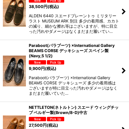
38,500
円
(税込)
ALDEN 6440 スエードプレーントゥ ミリタリー
ラスト MUSEUM ARK 別注 多少の着用感、カカト
の減り、細かな擦れ等はございますが、特に目立
った汚れやダメージはなくまだまだ履いてい…
Paraboot(パラブーツ) ×International Gallery
BEAMS CORSE デッキシューズ スペイン製
(Navy,5 1/2)
9,900
円
(税込)
Paraboot(パラブーツ) ×International Gallery
BEAMS CORSE デッキシューズ 多少の着用感は
ございますが特に目立った汚れやダメージはなく
まだまだ履いていた…
NETTLETON(ネトルトン) スエード ウィングチッ
プ ベルギー製(Brown/8-D)中古
27,500
円
(税込)