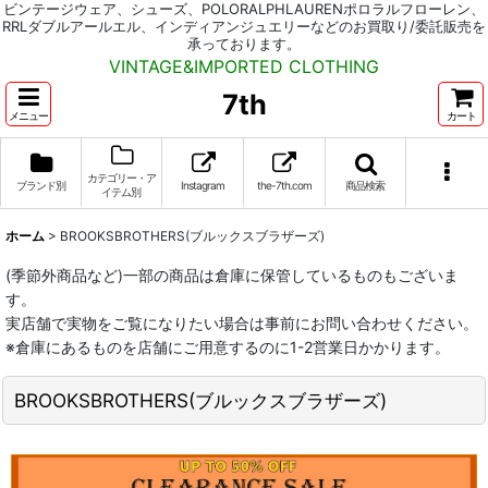
ビンテージウェア、シューズ、POLORALPHLAURENポロラルフローレン、
RRLダブルアールエル、インディアンジュエリーなどのお買取り/委託販売を
承っております。
VINTAGE&IMPORTED CLOTHING
7th
メニュー
カート
カテゴリー・ア
ブランド別
Instagram
the-7th.com
商品検索
イテム別
ホーム
>
BROOKSBROTHERS(ブルックスブラザーズ)
(季節外商品など)一部の商品は倉庫に保管しているものもございま
す。
実店舗で実物をご覧になりたい場合は事前にお問い合わせください。
※倉庫にあるものを店舗にご用意するのに1-2営業日かかります。
BROOKSBROTHERS(ブルックスブラザーズ)