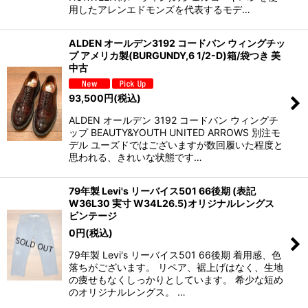
用したアレンエドモンズを代表するモデ…
ALDEN オールデン3192 コードバン ウィングチッ
プ アメリカ製(BURGUNDY,6 1/2-D)箱/袋つき 美
中古
93,500
円
(税込)
ALDEN オールデン 3192 コードバン ウィングチ
ップ BEAUTY&YOUTH UNITED ARROWS 別注モ
デル ユーズドではございますが数回履いた程度と
思われる、きれいな状態です…
79年製 Levi's リーバイス501 66後期 (表記
W36L30 実寸 W34L26.5)オリジナルレングス
ビンテージ
0
円
(税込)
79年製 Levi's リーバイス501 66後期 着用感、色
落ちがございます。 リペア、裾上げはなく、生地
の痩せもなくしっかりとしています。 希少な短め
のオリジナルレングス。 …