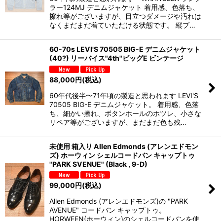
ラー124MJ デニムジャケット 着用感、色落ち、
擦れ等がございますが、目立つダメージや汚れは
なくまだまだ着ていただける状態です。 縦ブ…
60-70s LEVI'S 70505 BIG-E デニムジャケット
(40?) リーバイス"4th"ビッグE ビンテージ
88,000
円
(税込)
60年代後半〜71年頃の製造と思われます LEVI'S
70505 BIG-E デニムジャケット。 着用感、色落
ち、細かい擦れ、ボタンホールのホツレ、小さな
リペア等がございますが、まだまだ色も残…
未使用 箱入り Allen Edmonds (アレンエドモン
ズ) ホーウィン シェルコードバン キャップトゥ
"PARK SVENUE" (Black , 9-D)
99,000
円
(税込)
Allen Edmonds (アレンエドモンズ)の "PARK
AVENUE" コードバン キャップトゥ。
HORWEEN(ホーウィン)のシェルコードバンを使