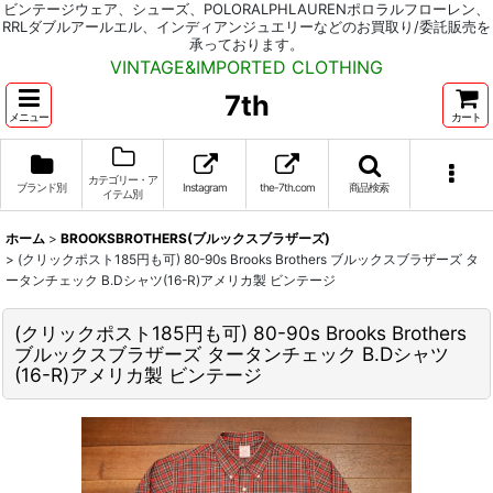
ビンテージウェア、シューズ、POLORALPHLAURENポロラルフローレン、
RRLダブルアールエル、インディアンジュエリーなどのお買取り/委託販売を
承っております。
VINTAGE&IMPORTED CLOTHING
7th
メニュー
カート
カテゴリー・ア
ブランド別
Instagram
the-7th.com
商品検索
イテム別
ホーム
>
BROOKSBROTHERS(ブルックスブラザーズ)
>
(クリックポスト185円も可) 80-90s Brooks Brothers ブルックスブラザーズ タ
ータンチェック B.Dシャツ(16-R)アメリカ製 ビンテージ
(クリックポスト185円も可) 80-90s Brooks Brothers
ブルックスブラザーズ タータンチェック B.Dシャツ
(16-R)アメリカ製 ビンテージ