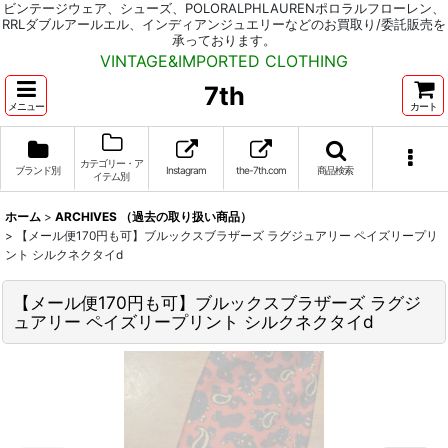
ビンテージウェア、シューズ、POLORALPHLAURENポロラルフローレン、
RRLダブルアールエル、インディアンジュエリーなどのお買取り/委託販売を
承っております。
VINTAGE&IMPORTED CLOTHING
7th
メニュー
カート
カテゴリー・ア
ブランド別
Instagram
the-7th.com
商品検索
イテム別
ホーム
>
ARCHIVES （過去の取り扱い商品）
>
【メール便170円も可】ブルックスブラザーズ ラグジュアリー ペイズリープリ
ント シルクネクタイd
【メール便170円も可】ブルックスブラザーズ ラグジ
ュアリー ペイズリープリント シルクネクタイd