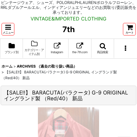
ビンテージウェア、シューズ、POLORALPHLAURENポロラルフローレン、
RRLダブルアールエル、インディアンジュエリーなどのお買取り/委託販売を
承っております。
VINTAGE&IMPORTED CLOTHING
7th
メニュー
カート
カテゴリー・ア
ブランド別
Instagram
the-7th.com
商品検索
イテム別
ホーム
>
ARCHIVES （過去の取り扱い商品）
>
【SALE!!】 BARACUTA(バラクータ) G-9 ORIGINAL イングランド製
（Red/40） 新品
【SALE!!】 BARACUTA(バラクータ) G-9 ORIGINAL
イングランド製 （Red/40） 新品