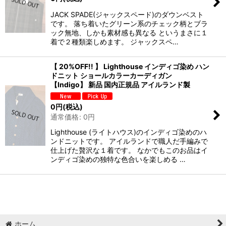
JACK SPADE(ジャックスペード)のダウンベスト
です。 落ち着いたグリーン系のチェック柄とブラ
ック無地、しかも素材感も異なる というまさに１
着で２種類楽しめます。 ジャックスペ…
【 20%OFF!! 】 Lighthouse インディゴ染め ハン
ドニット ショールカラーカーディガン
【Indigo】 新品 国内正規品 アイルランド製
0
円
(税込)
通常価格
:
0
円
Lighthouse (ライトハウス)のインディゴ染めのハ
ンドニットです。 アイルランドで職人だ手編みで
仕上げた贅沢な１着です。 なかでもこのお品はイ
ンディゴ染めの独特な色合いを楽しめる …
ホーム