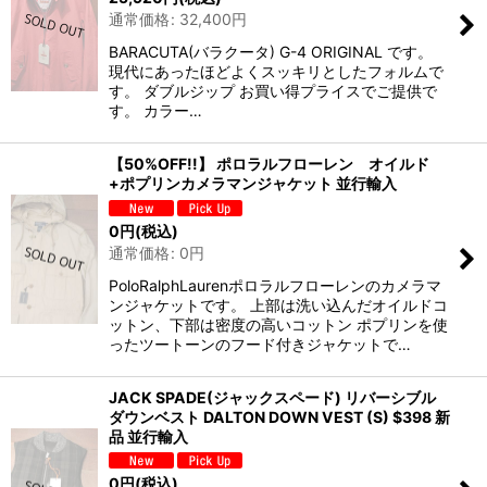
通常価格
:
32,400
円
BARACUTA(バラクータ) G-4 ORIGINAL です。
現代にあったほどよくスッキリとしたフォルムで
す。 ダブルジップ お買い得プライスでご提供で
す。 カラー…
【50%OFF!!】 ポロラルフローレン オイルド
+ポプリンカメラマンジャケット 並行輸入
0
円
(税込)
通常価格
:
0
円
PoloRalphLaurenポロラルフローレンのカメラマ
ンジャケットです。 上部は洗い込んだオイルドコ
ットン、下部は密度の高いコットン ポプリンを使
ったツートーンのフード付きジャケットで…
JACK SPADE(ジャックスペード) リバーシブル
ダウンベスト DALTON DOWN VEST (S) $398 新
品 並行輸入
0
円
(税込)