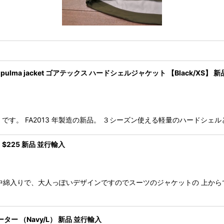
uper pulma jacket ゴアテックス ハードシェルジャケット 【Black/XS】 新
ma Jacket です。 FA2013 年製造の新品。 ３シーズン使える軽量のハ
$225 新品 並行輸入
中綿入りで、大人っぽいデザインですのでスーツのジャケットの 上か
 （Navy/L） 新品 並行輸入