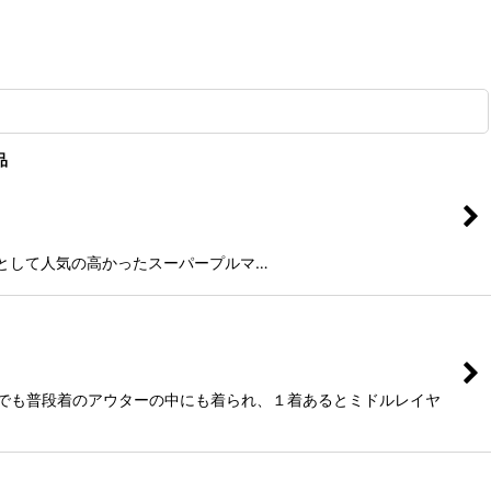
品
ードシェルとして人気の高かったスーパープルマ…
らでも普段着のアウターの中にも着られ、１着あるとミドルレイヤ