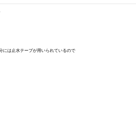
。
分には止水テープが用いられているので