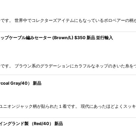
のセーターです。 世界中でコレクターズアイテムにもなっているポロベアーの
ップケーブル編みセーター (Brown/L) $350 新品 並行輸入
のセーターです。 ブラウン系のグラデーションにカラフルなネップのきいた糸
oal Gray/40） 新品
で襟部分にユニオンジャック柄が貼られた１着です。 現代にあったほどよくスッ
AL イングランド製 （Red/40） 新品