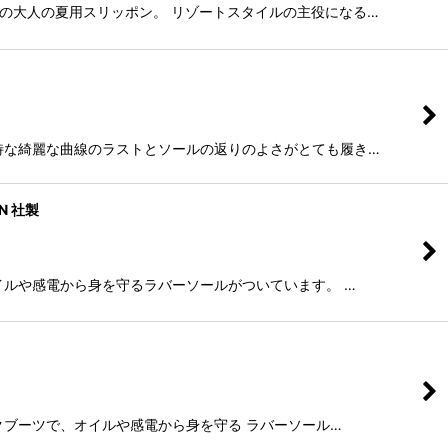
ソールの大人の夏用スリッポン。 リゾートスタイルの主役になる…
社製 独特な綺麗な曲線のラストとソールの返りのよさがとても履き…
N 社製
し、オイルや感電から身を守るラバーソールがついています。 …
のワークブーツで、オイルや感電から身を守る ラバーソール…