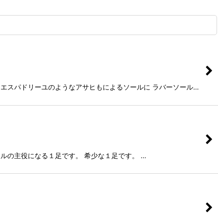
ング、エスパドリーユのようなアサヒもによるソールに ラバーソール…
タイルの主役になる１足です。 希少な１足です。 …