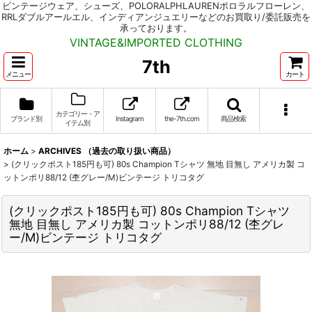
ビンテージウェア、シューズ、POLORALPHLAURENポロラルフローレン、
RRLダブルアールエル、インディアンジュエリーなどのお買取り/委託販売を
承っております。
VINTAGE&IMPORTED CLOTHING
7th
メニュー
カート
カテゴリー・ア
ブランド別
Instagram
the-7th.com
商品検索
イテム別
ホーム
>
ARCHIVES （過去の取り扱い商品）
>
(クリックポスト185円も可) 80s Champion Tシャツ 無地 目無し アメリカ製 コ
ットンポリ88/12 (杢グレー/M)ビンテージ トリコタグ
(クリックポスト185円も可) 80s Champion Tシャツ
無地 目無し アメリカ製 コットンポリ88/12 (杢グレ
ー/M)ビンテージ トリコタグ