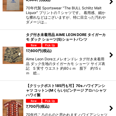
70年代製 Sportswear "The BULL Schlitz Malt
Liquor" プリントのＴシャツです。 着用感、細か
な擦れなどはございますが、特に目立った汚れや
ダメージは…
タグ付き未着用品 AIME LEON DORE タイガーカ
モ ダック ショーツ(S)ショートパンツ
17,600
円
(税込)
Aime Leon Doreエメレオンドレ タグ付き未着用
品 ダック生地のタイガーカモ ショーツ サイズ表
記 S 実寸 ウエスト 約80ｃｍ 股下 約15ｃ
ｍ 総…
【クリックポスト185円も可】70s ハワイアンシ
ャツ コットン(Mくらい)ビンテージ アロハシャツ
ハワイ製
7,700
円
(税込)
70年代ころのものと思われます ハワイアンシャツ