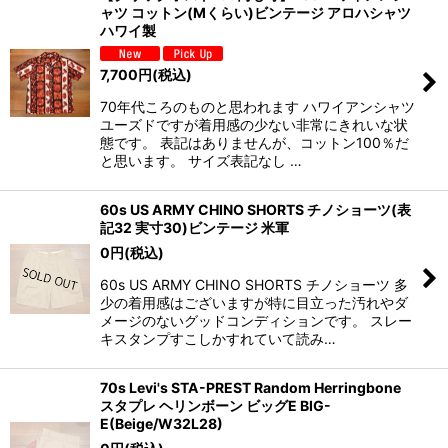
ャツ コットン(Mくらい)ビンテージ アロハシャツ
ハワイ製
7,700
円
(税込)
70年代ころのものと思われます ハワイアンシャツ
ユーズドですが着用感の少ない非常にきれいな状
態です。 表記はありませんが、コットン100％だ
と思います。 サイズ表記なし …
60s US ARMY CHINO SHORTS チノショーツ(表
記32 実寸30)ビンテージ 米軍
0
円
(税込)
60s US ARMY CHINO SHORTS チノショーツ 多
少の着用感はございますが特に目立った汚れやダ
メージのないグッドコンディションです。 スレー
キスタンプすこしかすれていて読み…
70s Levi's STA-PREST Random Herringbone
スタプレ ヘリンボーン ビッグE BIG-
E(Beige/W32L28)