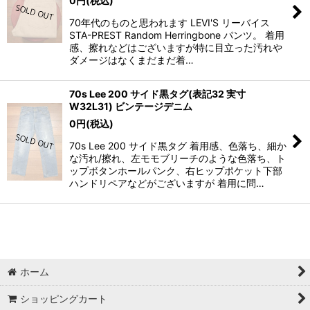
0
円
(税込)
70年代のものと思われます LEVI'S リーバイス
STA-PREST Random Herringbone パンツ。 着用
感、擦れなどはございますが特に目立った汚れや
ダメージはなくまだまだ着…
70s Lee 200 サイド黒タグ(表記32 実寸
W32L31) ビンテージデニム
0
円
(税込)
70s Lee 200 サイド黒タグ 着用感、色落ち、細か
な汚れ/擦れ、左モモブリーチのような色落ち、ト
ップボタンホールパンク、右ヒップポケット下部
ハンドリペアなどがございますが 着用に問…
ホーム
ショッピングカート