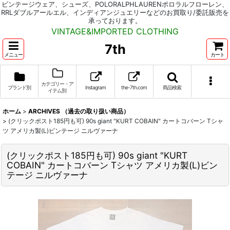
ビンテージウェア、シューズ、POLORALPHLAURENポロラルフローレン、
RRLダブルアールエル、インディアンジュエリーなどのお買取り/委託販売を
承っております。
VINTAGE&IMPORTED CLOTHING
7th
メニュー
カート
カテゴリー・ア
ブランド別
Instagram
the-7th.com
商品検索
イテム別
ホーム
>
ARCHIVES （過去の取り扱い商品）
>
(クリックポスト185円も可) 90s giant "KURT COBAIN" カートコバーン Tシャ
ツ アメリカ製(L)ビンテージ ニルヴァーナ
(クリックポスト185円も可) 90s giant "KURT
COBAIN" カートコバーン Tシャツ アメリカ製(L)ビン
テージ ニルヴァーナ