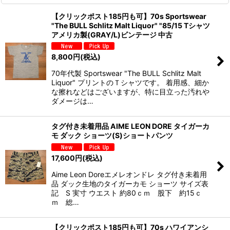
【クリックポスト185円も可】70s Sportswear
"The BULL Schlitz Malt Liquor" "85/15 Tシャツ
アメリカ製(GRAY/L)ビンテージ 中古
8,800
円
(税込)
70年代製 Sportswear "The BULL Schlitz Malt
Liquor" プリントのＴシャツです。 着用感、細か
な擦れなどはございますが、特に目立った汚れや
ダメージは…
タグ付き未着用品 AIME LEON DORE タイガーカ
モ ダック ショーツ(S)ショートパンツ
17,600
円
(税込)
Aime Leon Doreエメレオンドレ タグ付き未着用
品 ダック生地のタイガーカモ ショーツ サイズ表
記 S 実寸 ウエスト 約80ｃｍ 股下 約15ｃ
ｍ 総…
【クリックポスト185円も可】70s ハワイアンシ