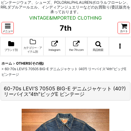
ビンテージウェア、シューズ、POLORALPHLAURENポロラルフローレン、
RRLダブルアールエル、インディアンジュエリーなどのお買取り/委託販売を
承っております。
VINTAGE&IMPORTED CLOTHING
7th
メニュー
カート
カテゴリー・ア
ブランド別
Instagram
the-7th.com
商品検索
イテム別
ホーム
>
OTHERS(その他)
>
60-70s LEVI'S 70505 BIG-E デニムジャケット (40?) リーバイス"4th"ビッグE
ビンテージ
60-70s LEVI'S 70505 BIG-E デニムジャケット (40?)
リーバイス"4th"ビッグE ビンテージ