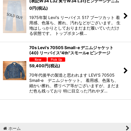
(表記W34 L32 実寸W34 L31)ビンテージデニム
0
円
(税込)
1975年製 Levi's リーバイス 517 ブーツカット 着
用感、色落ち、擦れ、汚れなどがございます。 生
地はしっかりとしておりまだまだ履いていただけ
る状態です。 トップボタン横…
70s Levi's 70505 Small-e デニムジャケット
(40) リーバイス"4th"スモールe ビンテージ
59,400
円
(税込)
70年代後半の製造と思われます LEVI'S 70505
Small-e デニムジャケット。 着用感、色落ち、
細かい擦れ、襟リペア等がございますが、まだま
だ色も残っており 特に目立った汚れやダ…
ホーム