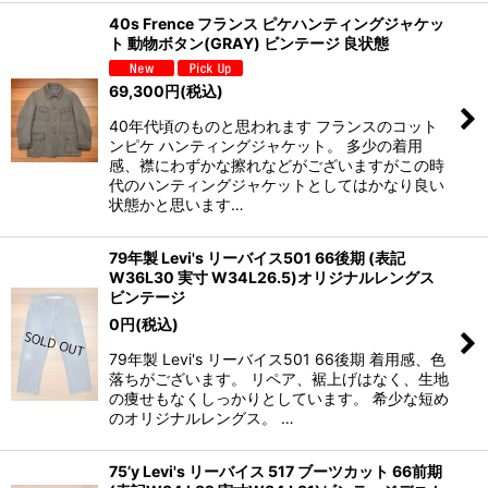
40s Frence フランス ピケハンティングジャケッ
ト 動物ボタン(GRAY) ビンテージ 良状態
69,300
円
(税込)
40年代頃のものと思われます フランスのコット
ンピケ ハンティングジャケット。 多少の着用
感、襟にわずかな擦れなどがございますがこの時
代のハンティングジャケットとしてはかなり良い
状態かと思います…
79年製 Levi's リーバイス501 66後期 (表記
W36L30 実寸 W34L26.5)オリジナルレングス
ビンテージ
0
円
(税込)
79年製 Levi's リーバイス501 66後期 着用感、色
落ちがございます。 リペア、裾上げはなく、生地
の痩せもなくしっかりとしています。 希少な短め
のオリジナルレングス。 …
75’y Levi's リーバイス 517 ブーツカット 66前期