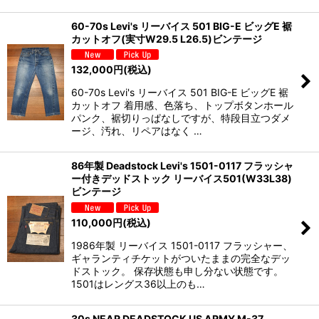
60-70s Levi's リーバイス 501 BIG-E ビッグE 裾
カットオフ(実寸W29.5 L26.5)ビンテージ
132,000
円
(税込)
60-70s Levi's リーバイス 501 BIG-E ビッグE 裾
カットオフ 着用感、色落ち、トップボタンホール
パンク、裾切りっぱなしですが、特段目立つダメ
ージ、汚れ、リペアはなく …
86年製 Deadstock Levi's 1501-0117 フラッシャ
ー付きデッドストック リーバイス501(W33L38)
ビンテージ
110,000
円
(税込)
1986年製 リーバイス 1501-0117 フラッシャー、
ギャランティチケットがついたままの完全なデッ
ドストック。 保存状態も申し分ない状態です。
1501はレングス36以上のも…
30s NEAR DEADSTOCK US ARMY M-37