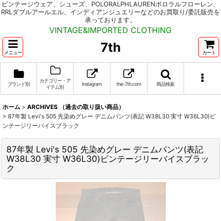
ビンテージウェア、シューズ、POLORALPHLAURENポロラルフローレン、
RRLダブルアールエル、インディアンジュエリーなどのお買取り/委託販売を
承っております。
VINTAGE&IMPORTED CLOTHING
7th
メニュー
カート
カテゴリー・ア
ブランド別
Instagram
the-7th.com
商品検索
イテム別
ホーム
>
ARCHIVES （過去の取り扱い商品）
>
87年製 Levi's 505 先染めグレー デニムパンツ(表記 W38L30 実寸 W36L30)ビ
ンテージリーバイスブラック
87年製 Levi's 505 先染めグレー デニムパンツ(表記
W38L30 実寸 W36L30)ビンテージリーバイスブラッ
ク