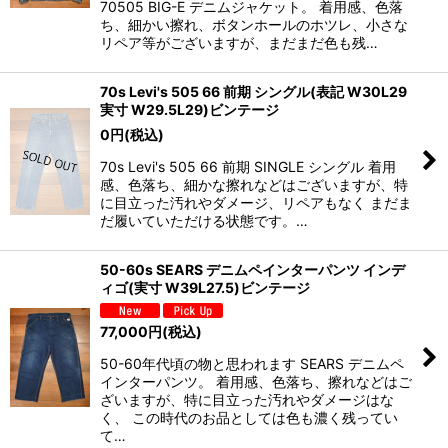
70505 BIG-E デニムジャケット。 着用感、色落
ち、細かい擦れ、ボタンホールのホツレ、小さな
リペア等がございますが、まだまだ色も残…
70s Levi's 505 66 前期 シングル(表記 W30L29
実寸 W29.5L29)ビンテージ
0
円
(税込)
70s Levi's 505 66 前期 SINGLE シングル 着用
感、色落ち、細かな擦れなどはございますが、特
に目立った汚れやダメージ、リペアもなく まだま
だ履いていただける状態です。…
50-60s SEARS デニムペインターパンツ インデ
ィゴ(実寸 W39L27.5)ビンテージ
77,000
円
(税込)
50-60年代頃の物と思われます SEARS デニムペ
インターパンツ。 着用感、色落ち、擦れなどはご
ざいますが、特に目立った汚れやダメージはな
く、 この時代のお品としては色も濃く残ってい
て…