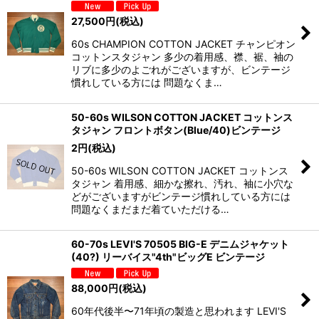
27,500
円
(税込)
60s CHAMPION COTTON JACKET チャンピオン
コットンスタジャン 多少の着用感、襟、裾、袖の
リブに多少のよごれがございますが、ビンテージ
慣れしている方には 問題なくま…
50-60s WILSON COTTON JACKET コットンス
タジャン フロントボタン(Blue/40)ビンテージ
2
円
(税込)
50-60s WILSON COTTON JACKET コットンス
タジャン 着用感、細かな擦れ、汚れ、袖に小穴な
どがございますがビンテージ慣れしている方には
問題なくまだまだ着ていただける…
60-70s LEVI'S 70505 BIG-E デニムジャケット
(40?) リーバイス"4th"ビッグE ビンテージ
88,000
円
(税込)
60年代後半〜71年頃の製造と思われます LEVI'S