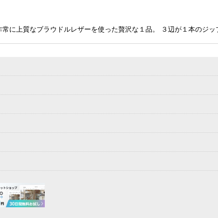
です。 非常に上質なブラウドルレザーを使った贅沢な１品。 ３辺が１本の