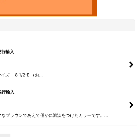
閉じる
 並行輸入
ズ 8 1/2-E （お…
 並行輸入
アム〜ダークなブラウンであえて僅かに濃淡をつけたカラーです。…