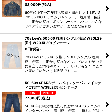
88,000
円
(税込)
60年代後半〜71年頃の製造と思われます LEVI'S
70505 BIG-E デニムジャケット。 着用感、色落
ち、細かい擦れ、ボタンホールのホツレ、小さな
リペア等がございますが、まだまだ色も残…
70s Levi's 505 66 前期 シングル(表記 W30L29
実寸 W29.5L29)ビンテージ
0
円
(税込)
70s Levi's 505 66 前期 SINGLE シングル 着用
感、色落ち、細かな擦れなどはございますが、特
に目立った汚れやダメージ、リペアもなく まだま
だ履いていただける状態です。…
50-60s SEARS デニムペインターパンツ インデ
ィゴ(実寸 W39L27.5)ビンテージ
77,000
円
(税込)
50-60年代頃の物と思われます SEARS デニムペ
インターパンツ。 着用感、色落ち、擦れなどはご