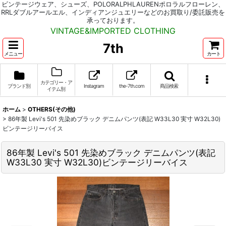
ビンテージウェア、シューズ、POLORALPHLAURENポロラルフローレン、
RRLダブルアールエル、インディアンジュエリーなどのお買取り/委託販売を
承っております。
VINTAGE&IMPORTED CLOTHING
7th
メニュー
カート
カテゴリー・ア
ブランド別
Instagram
the-7th.com
商品検索
イテム別
ホーム
>
OTHERS(その他)
>
86年製 Levi's 501 先染めブラック デニムパンツ(表記 W33L30 実寸 W32L30)
ビンテージリーバイス
86年製 Levi's 501 先染めブラック デニムパンツ(表記
W33L30 実寸 W32L30)ビンテージリーバイス