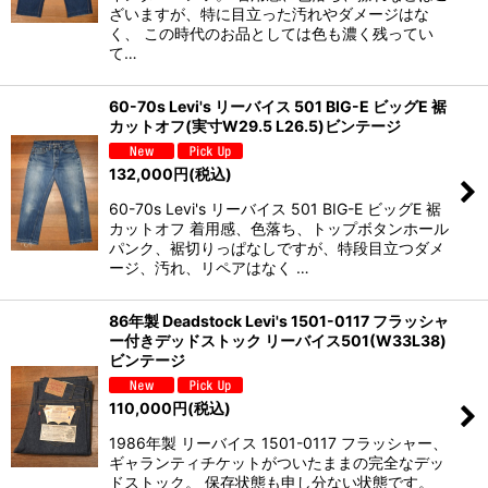
ざいますが、特に目立った汚れやダメージはな
く、 この時代のお品としては色も濃く残ってい
て…
60-70s Levi's リーバイス 501 BIG-E ビッグE 裾
カットオフ(実寸W29.5 L26.5)ビンテージ
132,000
円
(税込)
60-70s Levi's リーバイス 501 BIG-E ビッグE 裾
カットオフ 着用感、色落ち、トップボタンホール
パンク、裾切りっぱなしですが、特段目立つダメ
ージ、汚れ、リペアはなく …
86年製 Deadstock Levi's 1501-0117 フラッシャ
ー付きデッドストック リーバイス501(W33L38)
ビンテージ
110,000
円
(税込)
1986年製 リーバイス 1501-0117 フラッシャー、
ギャランティチケットがついたままの完全なデッ
ドストック。 保存状態も申し分ない状態です。