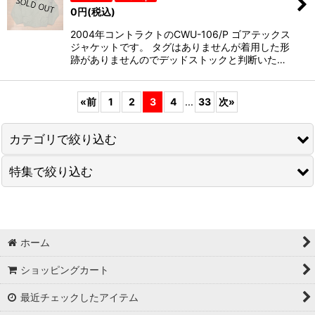
0
円
(税込)
2004年コントラクトのCWU-106/P ゴアテックス
ジャケットです。 タグはありませんが着用した形
跡がありませんのでデッドストックと判断いた…
«
前
1
2
3
4
...
33
次
»
カテゴリで絞り込む
特集で絞り込む
POLO RALPHLAUREN(ラルフローレン)
RRL (ダブルアールエル)
【SALE/セール】
ALLEN EDMONDS(アレンエドモンズ)
【MILITARY/ミリタリー】
ホーム
NEW BALANCE(ニューバランス)
ショッピングカート
【USED,VINTAGE/ユーズド,ビンテージ】
最近チェックしたアイテム
J.CREW(Ｊクルー)
【SHIRTS・T-SHIRTS/シャツ・Tシャツなど】