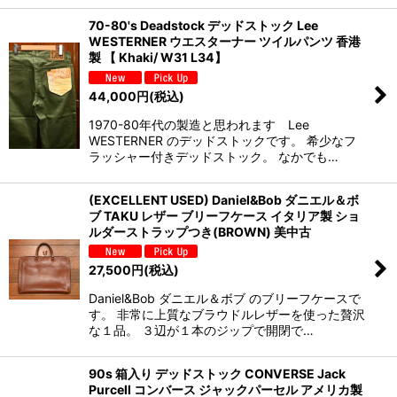
70-80's Deadstock デッドストック Lee
WESTERNER ウエスターナー ツイルパンツ 香港
製 【 Khaki/ W31 L34】
44,000
円
(税込)
1970-80年代の製造と思われます Lee
WESTERNER のデッドストックです。 希少なフ
ラッシャー付きデッドストック。 なかでも…
(EXCELLENT USED) Daniel&Bob ダニエル＆ボ
ブ TAKU レザー ブリーフケース イタリア製 ショ
ルダーストラップつき(BROWN) 美中古
27,500
円
(税込)
Daniel&Bob ダニエル＆ボブ のブリーフケースで
す。 非常に上質なブラウドルレザーを使った贅沢
な１品。 ３辺が１本のジップで開閉で…
90s 箱入り デッドストック CONVERSE Jack
Purcell コンバース ジャックパーセル アメリカ製