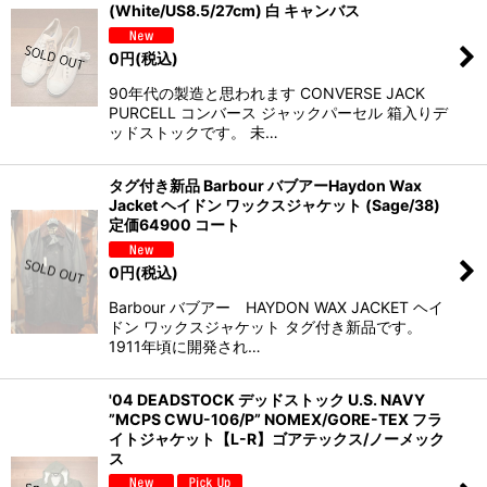
(White/US8.5/27cm) 白 キャンバス
0
円
(税込)
90年代の製造と思われます CONVERSE JACK
PURCELL コンバース ジャックパーセル 箱入りデ
ッドストックです。 未…
タグ付き新品 Barbour バブアーHaydon Wax
Jacket ヘイドン ワックスジャケット (Sage/38)
定価64900 コート
0
円
(税込)
Barbour バブアー HAYDON WAX JACKET ヘイ
ドン ワックスジャケット タグ付き新品です。
1911年頃に開発され…
'04 DEADSTOCK デッドストック U.S. NAVY
”MCPS CWU-106/P” NOMEX/GORE-TEX フラ
イトジャケット【L-R】ゴアテックス/ノーメック
ス