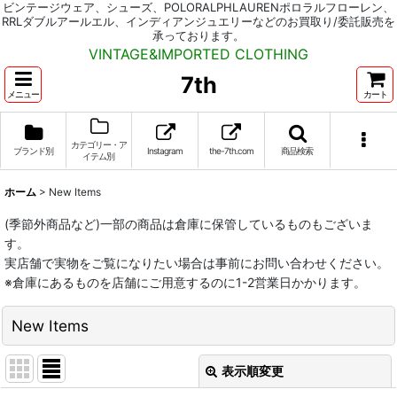
ビンテージウェア、シューズ、POLORALPHLAURENポロラルフローレン、
RRLダブルアールエル、インディアンジュエリーなどのお買取り/委託販売を
承っております。
VINTAGE&IMPORTED CLOTHING
7th
メニュー
カート
カテゴリー・ア
ブランド別
Instagram
the-7th.com
商品検索
イテム別
ホーム
>
New Items
(季節外商品など)一部の商品は倉庫に保管しているものもございま
す。
実店舗で実物をご覧になりたい場合は事前にお問い合わせください。
※倉庫にあるものを店舗にご用意するのに1-2営業日かかります。
New Items
表示順変更
閉じる