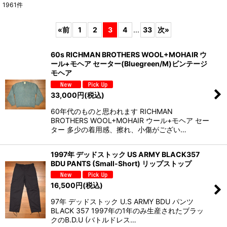
1961
件
表示数
:
«
前
1
2
3
4
...
33
次
»
並び順
:
60s RICHMAN BROTHERS WOOL+MOHAIR ウ
ール+モヘア セーター(Bluegreen/M)ビンテージ
絞り込む
モヘア
33,000
円
(税込)
60年代のものと思われます RICHMAN
BROTHERS WOOL+MOHAIR ウール+モヘア セー
ター 多少の着用感、擦れ、小傷がござい…
1997年 デッドストック US ARMY BLACK357
BDU PANTS (Small-Short) リップストップ
16,500
円
(税込)
97年 デッドストック U.S ARMY BDU パンツ
BLACK 357 1997年の1年のみ生産されたブラッ
クのB.D.U (バトルドレス…