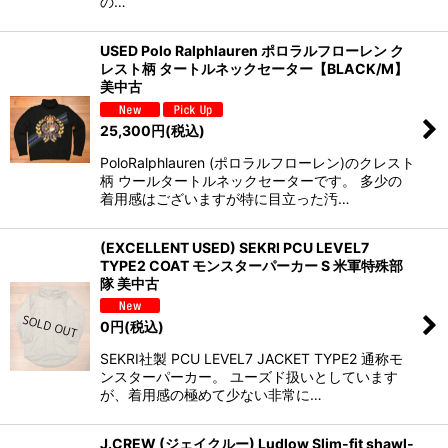
の…
USED Polo Ralphlauren ポロラルフローレン ク
レスト柄 タートルネックセーター【BLACK/M】
美中古
25,300
円
(税込)
PoloRalphlauren (ポロラルフローレン)のクレスト
柄 ウールタートルネックセーターです。 多少の
着用感はございますが特に目立った汚…
(EXCELLENT USED) SEKRI PCU LEVEL7
TYPE2 COAT モンスターパーカー S 米軍特殊部
隊 美中古
0
円
(税込)
SEKRI社製 PCU LEVEL7 JACKET TYPE2 通称モ
ンスターパーカー。 ユーズド扱いとしています
が、着用感の極めて少ない非常に…
J.CREW (ジェイクルー) Ludlow Slim-fit shawl-