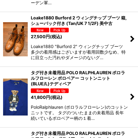
ーデン軍…
Loake1880 Burford 2 ウィングチップ ブーツ 箱,
シューバック付き (Tan/UK 7 1/2F) 美中古
27,500
円
(税込)
Loake1880 "Burford 2" ウィングチップ ブーツ
多少の着用感はございますが着用回数少なめ、特
に目立った汚れやダメージのないグ…
タグ付き未着用品 POLO RALPHLAUREN ポロラ
ルフローレン ポロベアー コットンニット
(BLUE/L)テディベア
41,800
円
(税込)
PoloRalphlauren (ポロラルフローレン)のコットン
ニットです。 タグのついたままの未着用品 長年
続いているポロベアー柄の１着…
タグ付き未着用品 POLO RALPHLAUREN ポロラ