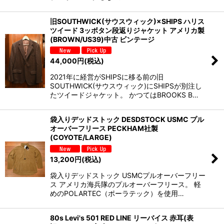
旧SOUTHWICK(サウスウィック)×SHIPS ハリス
ツイード 3ッボタン段返りジャケット アメリカ製
(BROWN/US39)中古 ビンテージ
44,000
円
(税込)
2021年に経営がSHIPSに移る前の旧
SOUTHWICK(サウスウィック)にSHIPSが別注し
たツイードジャケット。 かつてはBROOKS B…
袋入りデッドストック DESDSTOCK USMC プル
オーバーフリース PECKHAM社製
(COYOTE/LARGE)
13,200
円
(税込)
袋入りデッドストック USMCプルオーバーフリー
ス アメリカ海兵隊のプルオーバーフリース。 軽
めのPOLARTEC（ポーラテック）を使用…
80s Levi's 501 RED LINE リーバイス 赤耳(表