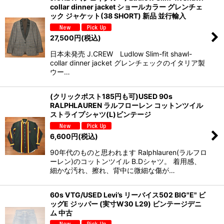
collar dinner jacket ショールカラー グレンチェ
ック ジャケット(38 SHORT) 新品 並行輸入
27,500
円
(税込)
日本未発売 J.CREW Ludlow Slim-fit shawl-
collar dinner jacket グレンチェックのイタリア製
ウー…
(クリックポスト185円も可)USED 90s
RALPHLAUREN ラルフローレン コットンツイル
ストライプシャツ(L)ビンテージ
6,600
円
(税込)
90年代のものと思われます Ralphlauren(ラルフロ
ーレン)のコットンツイル B.Dシャツ。 着用感、
細かな汚れ、擦れ、背中に微細な傷が…
60s VTG/USED Levi’s リーバイス502 BIG"E" ビ
ッグE ジッパー (実寸W30 L29) ビンテージデニ
ム 中古