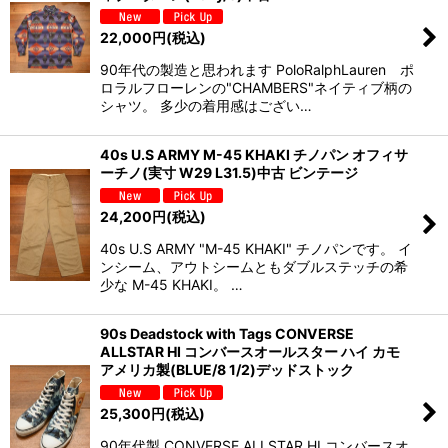
22,000
円
(税込)
90年代の製造と思われます PoloRalphLauren ポ
ロラルフローレンの"CHAMBERS"ネイティブ柄の
シャツ。 多少の着用感はござい…
40s U.S ARMY M-45 KHAKI チノパン オフィサ
ーチノ(実寸 W29 L31.5)中古 ビンテージ
24,200
円
(税込)
40s U.S ARMY "M-45 KHAKI" チノパンです。 イ
ンシーム、アウトシームともダブルステッチの希
少な M-45 KHAKI。 …
90s Deadstock with Tags CONVERSE
ALLSTAR HI コンバースオールスター ハイ カモ
アメリカ製(BLUE/8 1/2)デッドストック
25,300
円
(税込)
90年代製 CONVERSE ALLSTAR HI コンバースオ