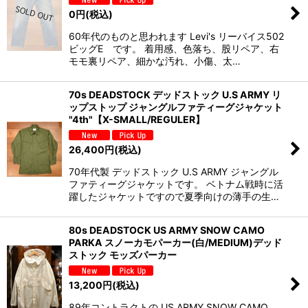
0
円
(税込)
60年代のものと思われます Levi's リーバイス502
ビッグE です。 着用感、色落ち、股リペア、右
モモ裏リペア、細かな汚れ、小傷、太…
70s DEADSTOCK デッドストック U.S ARMY リ
ップストップ ジャングルファティーグジャケット
"4th"【X-SMALL/REGULER】
26,400
円
(税込)
70年代製 デッドストック U.S ARMY ジャングル
ファティーグジャケットです。 ベトナム戦時に活
躍したジャケットですので夏季向けの薄手の生…
80s DEADSTOCK US ARMY SNOW CAMO
PARKA スノーカモパーカー(白/MEDIUM)デッド
ストック モッズパーカー
13,200
円
(税込)
89年コントラクトの US ARMY SNOW CAMO