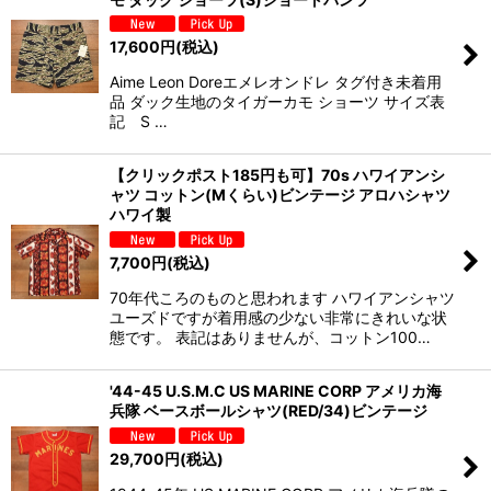
17,600
円
(税込)
Aime Leon Doreエメレオンドレ タグ付き未着用
品 ダック生地のタイガーカモ ショーツ サイズ表
記 S …
【クリックポスト185円も可】70s ハワイアンシ
ャツ コットン(Mくらい)ビンテージ アロハシャツ
ハワイ製
7,700
円
(税込)
70年代ころのものと思われます ハワイアンシャツ
ユーズドですが着用感の少ない非常にきれいな状
態です。 表記はありませんが、コットン100…
'44-45 U.S.M.C US MARINE CORP アメリカ海
兵隊 ベースボールシャツ(RED/34)ビンテージ
29,700
円
(税込)