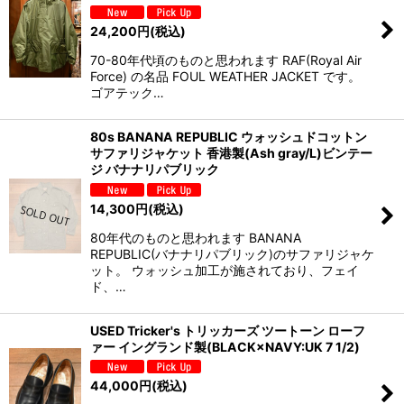
24,200
円
(税込)
70-80年代頃のものと思われます RAF(Royal Air
Force) の名品 FOUL WEATHER JACKET です。
ゴアテック…
80s BANANA REPUBLIC ウォッシュドコットン
サファリジャケット 香港製(Ash gray/L)ビンテー
ジ バナナリパブリック
14,300
円
(税込)
80年代のものと思われます BANANA
REPUBLIC(バナナリパブリック)のサファリジャケ
ット。 ウォッシュ加工が施されており、フェイ
ド、…
USED Tricker's トリッカーズ ツートーン ローフ
ァー イングランド製(BLACK×NAVY:UK 7 1/2)
44,000
円
(税込)