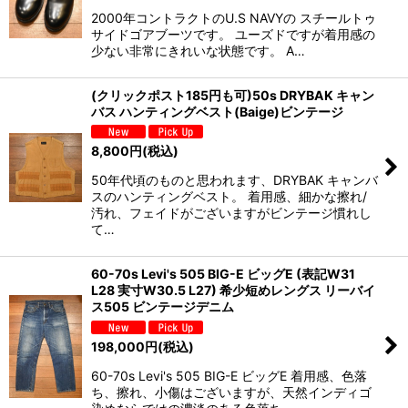
2000年コントラクトのU.S NAVYの スチールトゥ
サイドゴアブーツです。 ユーズドですが着用感の
少ない非常にきれいな状態です。 A…
(クリックポスト185円も可)50s DRYBAK キャン
バス ハンティングベスト(Baige)ビンテージ
8,800
円
(税込)
50年代頃のものと思われます、DRYBAK キャンバ
スのハンティングベスト。 着用感、細かな擦れ/
汚れ、フェイドがございますがビンテージ慣れし
て…
60-70s Levi's 505 BIG-E ビッグE (表記W31
L28 実寸W30.5 L27) 希少短めレングス リーバイ
ス505 ビンテージデニム
198,000
円
(税込)
60-70s Levi's 505 BIG-E ビッグE 着用感、色落
ち、擦れ、小傷はございますが、天然インディゴ