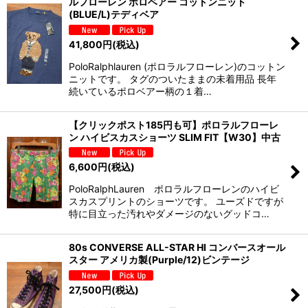
ルフローレン ポロベアー コットンニット
(BLUE/L)テディベア
41,800
円
(税込)
PoloRalphlauren (ポロラルフローレン)のコットン
ニットです。 タグのついたままの未着用品 長年
続いているポロベアー柄の１着…
【クリックポスト185円も可】ポロラルフローレ
ン ハイビスカスショーツ SLIM FIT【W30】中古
6,600
円
(税込)
PoloRalphLauren ポロラルフローレンのハイビ
スカスプリントのショーツです。 ユーズドですが
特に目立った汚れやダメージのないグッドコ…
80s CONVERSE ALL-STAR HI コンバースオール
スター アメリカ製(Purple/12)ビンテージ
27,500
円
(税込)