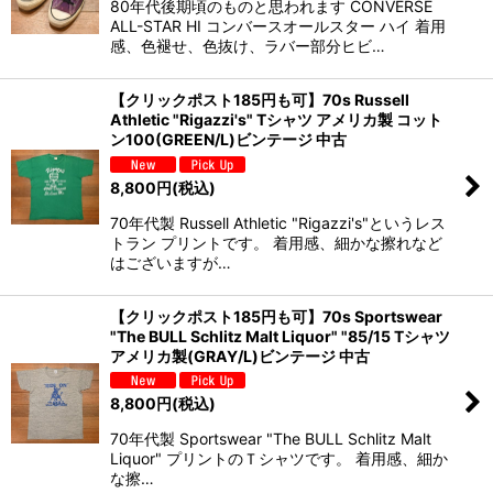
80年代後期頃のものと思われます CONVERSE
ALL-STAR HI コンバースオールスター ハイ 着用
感、色褪せ、色抜け、ラバー部分ヒビ…
【クリックポスト185円も可】70s Russell
Athletic "Rigazzi's" Tシャツ アメリカ製 コット
ン100(GREEN/L)ビンテージ 中古
8,800
円
(税込)
70年代製 Russell Athletic "Rigazzi's"というレス
トラン プリントです。 着用感、細かな擦れなど
はございますが…
【クリックポスト185円も可】70s Sportswear
"The BULL Schlitz Malt Liquor" "85/15 Tシャツ
アメリカ製(GRAY/L)ビンテージ 中古
8,800
円
(税込)
70年代製 Sportswear "The BULL Schlitz Malt
Liquor" プリントのＴシャツです。 着用感、細か
な擦…