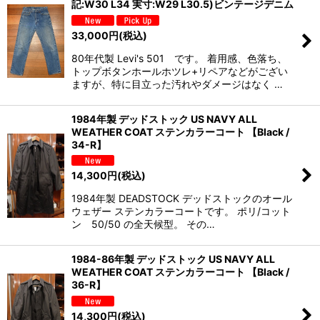
記:W30 L34 実寸:W29 L30.5)ビンテージデニム
33,000
円
(税込)
80年代製 Levi's 501 です。 着用感、色落ち、
トップボタンホールホツレ+リペアなどがござい
ますが、特に目立った汚れやダメージはなく …
1984年製 デッドストック US NAVY ALL
WEATHER COAT ステンカラーコート 【Black /
34-R】
14,300
円
(税込)
1984年製 DEADSTOCK デッドストックのオール
ウェザー ステンカラーコートです。 ポリ/コット
ン 50/50 の全天候型。 その…
1984-86年製 デッドストック US NAVY ALL
WEATHER COAT ステンカラーコート 【Black /
36-R】
14,300
円
(税込)