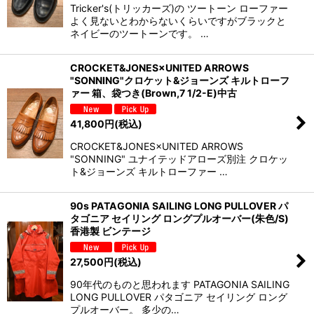
Tricker's(トリッカーズ)の ツートーン ローファー
よく見ないとわからないくらいですがブラックと
ネイビーのツートーンです。 …
CROCKET&JONES×UNITED ARROWS
"SONNING"クロケット&ジョーンズ キルトローフ
ァー 箱、袋つき(Brown,7 1/2-E)中古
41,800
円
(税込)
CROCKET&JONES×UNITED ARROWS
"SONNING" ユナイテッドアローズ別注 クロケッ
ト&ジョーンズ キルトローファー …
90s PATAGONIA SAILING LONG PULLOVER パ
タゴニア セイリング ロングプルオーバー(朱色/S)
香港製 ビンテージ
27,500
円
(税込)
90年代のものと思われます PATAGONIA SAILING
LONG PULLOVER パタゴニア セイリング ロング
プルオーバー。 多少の…