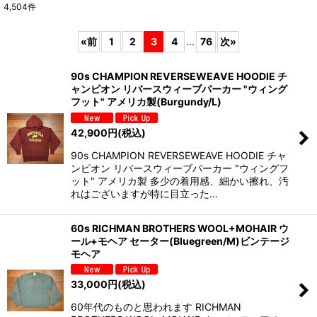
4,504
件
表示数
:
«
前
1
2
3
4
...
76
次
»
並び順
:
90s CHAMPION REVERSEWEAVE HOODIE チ
ャンピオン リバースウィーブパーカー "ウィング
絞り込む
フット" アメリカ製(Burgundy/L)
42,900
円
(税込)
90s CHAMPION REVERSEWEAVE HOODIE チャ
ンピオン リバースウィーブパーカー "ウィングフ
ット" アメリカ製 多少の着用感、細かい擦れ、汚
れはございますが特に目立った…
60s RICHMAN BROTHERS WOOL+MOHAIR ウ
ール+モヘア セーター(Bluegreen/M)ビンテージ
モヘア
33,000
円
(税込)
60年代のものと思われます RICHMAN