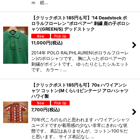
ｍ 総…
【クリックポスト185円も可】'14 Deadstock ポ
ロラルフローレン "ポロベアー" 刺繍 鹿の子ポロシ
ャツ(GREEN/S) デッドストック
11,000
円
(税込)
2014年 POLO RALPHLAUREN(ポロラルフローレ
ン)のポロシャツです。 胸に入ったポロベアーの
刺繍がポイントです。 ゆったりとしたシルエット
です。 カラー：…
【クリックポスト185円も可】70s ハワイアンシ
ャツ コットン(Mくらい)ビンテージ アロハシャツ
ハワイ製
7,700
円
(税込)
70年代ころのものと思われます ハワイアンシャツ
ユーズドですが着用感の少ない非常にきれいな状
態です。 表記はありませんが、コットン100％だ
と思います。 サイズ表記なし …