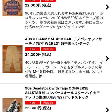
22,000
円
(税込)
90年代の製造と思われます PoloRalphLauren ポ
ロラルフローレンの"CHAMBERS"ネイティブ柄の
シャツ。 多少の着用感はございますが特に目立っ
た汚れやダメージのないグッドコンデ…
40s U.S ARMY M-45 KHAKI チノパン オフィサ
ーチノ(実寸 W29 L31.5)中古 ビンテージ
24,200
円
(税込)
40s U.S ARMY "M-45 KHAKI" チノパンです。 イ
ンシーム、アウトシームともダブルステッチの希
少な M-45 KHAKI。 尿素ボタン、両玉縁ポケット
着用感、擦…
90s Deadstock with Tags CONVERSE
ALLSTAR HI コンバースオールスター ハイ カモ
アメリカ製(BLUE/8 1/2)デッドストック
25,300
円
(税込)