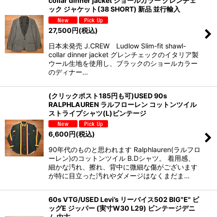
collar dinner jacket ショールカラー グレンチェ
ック ジャケット(38 SHORT) 新品 並行輸入
27,500
円
(税込)
日本未発売 J.CREW Ludlow Slim-fit shawl-
collar dinner jacket グレンチェックのイタリア製
ウール生地を使用し、ブラックのショールカラー
のディナー…
(クリックポスト185円も可)USED 90s
RALPHLAUREN ラルフローレン コットンツイル
ストライプシャツ(L)ビンテージ
6,600
円
(税込)
90年代のものと思われます Ralphlauren(ラルフロ
ーレン)のコットンツイル B.Dシャツ。 着用感、
細かな汚れ、擦れ、背中に微細な傷がございます
が特に目立った汚れやダメージはなくまだま…
60s VTG/USED Levi’s リーバイス502 BIG"E" ビ
ッグE ジッパー (実寸W30 L29) ビンテージデニ
ム 中古