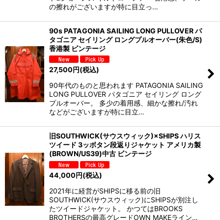
の擦れがございますが特に目立っ…
90s PATAGONIA SAILING LONG PULLOVER パ
タゴニア セイリング ロングプルオーバー(朱色/S)
香港製 ビンテージ
27,500
円
(税込)
90年代のものと思われます PATAGONIA SAILING
LONG PULLOVER パタゴニア セイリング ロング
プルオーバー。 多少の着用感、細かな擦れ/汚れ
などがございますが特に目立…
旧SOUTHWICK(サウスウィック)×SHIPS ハリス
ツイード 3ッボタン段返りジャケット アメリカ製
(BROWN/US39)中古 ビンテージ
44,000
円
(税込)
2021年に経営がSHIPSに移る前の旧
SOUTHWICK(サウスウィック)にSHIPSが別注し
たツイードジャケット。 かつてはBROOKS
BROTHERSの最高グレードOWN MAKEライン…