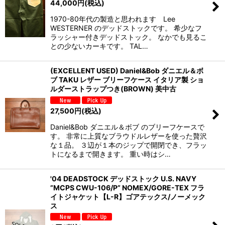
44,000
円
(税込)
1970-80年代の製造と思われます Lee
WESTERNER のデッドストックです。 希少なフ
ラッシャー付きデッドストック。 なかでも見るこ
との少ないカーキです。 TAL…
(EXCELLENT USED) Daniel&Bob ダニエル＆ボ
ブ TAKU レザー ブリーフケース イタリア製 ショ
ルダーストラップつき(BROWN) 美中古
27,500
円
(税込)
Daniel&Bob ダニエル＆ボブ のブリーフケースで
す。 非常に上質なブラウドルレザーを使った贅沢
な１品。 ３辺が１本のジップで開閉でき、フラッ
トになるまで開きます。 重い時はシ…
'04 DEADSTOCK デッドストック U.S. NAVY
”MCPS CWU-106/P” NOMEX/GORE-TEX フラ
イトジャケット【L-R】ゴアテックス/ノーメック
ス