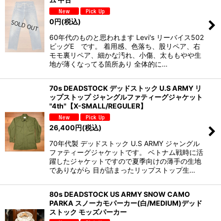
0
円
(税込)
60年代のものと思われます Levi's リーバイス502
ビッグE です。 着用感、色落ち、股リペア、右
モモ裏リペア、細かな汚れ、小傷、太ももやや生
地が薄くなってる箇所あり 全体的に…
70s DEADSTOCK デッドストック U.S ARMY リ
ップストップ ジャングルファティーグジャケット
"4th"【X-SMALL/REGULER】
26,400
円
(税込)
70年代製 デッドストック U.S ARMY ジャングル
ファティーグジャケットです。 ベトナム戦時に活
躍したジャケットですので夏季向けの薄手の生地
でありながら 目が詰まったリップストップ生…
80s DEADSTOCK US ARMY SNOW CAMO
PARKA スノーカモパーカー(白/MEDIUM)デッド
ストック モッズパーカー