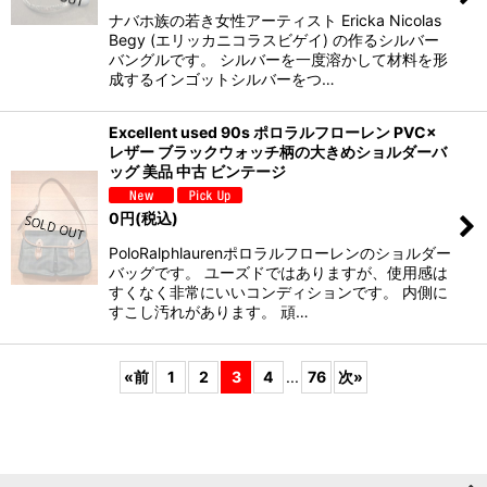
ナバホ族の若き女性アーティスト Ericka Nicolas
Begy (エリッカニコラスビゲイ) の作るシルバー
バングルです。 シルバーを一度溶かして材料を形
成するインゴットシルバーをつ…
Excellent used 90s ポロラルフローレン PVC×
レザー ブラックウォッチ柄の大きめショルダーバ
ッグ 美品 中古 ビンテージ
0
円
(税込)
PoloRalphlaurenポロラルフローレンのショルダー
バッグです。 ユーズドではありますが、使用感は
すくなく非常にいいコンディションです。 内側に
すこし汚れがあります。 頑…
«
前
1
2
3
4
...
76
次
»