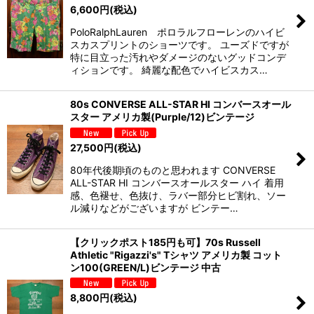
6,600
円
(税込)
PoloRalphLauren ポロラルフローレンのハイビ
スカスプリントのショーツです。 ユーズドですが
特に目立った汚れやダメージのないグッドコンデ
ィションです。 綺麗な配色でハイビスカス…
80s CONVERSE ALL-STAR HI コンバースオール
スター アメリカ製(Purple/12)ビンテージ
27,500
円
(税込)
80年代後期頃のものと思われます CONVERSE
ALL-STAR HI コンバースオールスター ハイ 着用
感、色褪せ、色抜け、ラバー部分ヒビ割れ、ソー
ル減りなどがございますが ビンテー…
【クリックポスト185円も可】70s Russell
Athletic "Rigazzi's" Tシャツ アメリカ製 コット
ン100(GREEN/L)ビンテージ 中古
8,800
円
(税込)