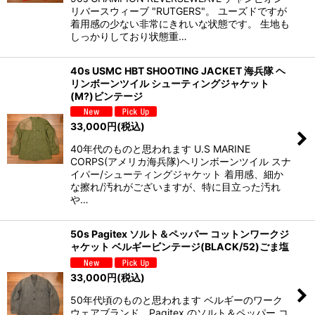
リバースウィーブ "RUTGERS"。 ユーズドですが
着用感の少ない非常にきれいな状態です。 生地も
しっかりしており状態重…
40s USMC HBT SHOOTING JACKET 海兵隊 ヘ
リンボーンツイル シューティングジャケット
(M?)ビンテージ
33,000
円
(税込)
40年代のものと思われます U.S MARINE
CORPS(アメリカ海兵隊)ヘリンボーンツイル スナ
イパー/シューティングジャケット 着用感、細か
な擦れ/汚れがございますが、特に目立った汚れ
や…
50s Pagitex ソルト＆ペッパー コットンワークジ
ャケット ベルギービンテージ(BLACK/52)ごま塩
33,000
円
(税込)
50年代頃のものと思われます ベルギーのワーク
ウェアブランド、Pagitex のソルト＆ペッパー コ