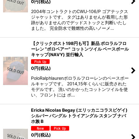
0
円
(税込)
2004年コントラクトのCWU-106/P ゴアテックス
ジャケットです。 タグはありませんが着用した形
跡がありませんのでデッドストックと判断いたし
ました。 完全防水で難燃性の高いノーメ…
【クリックポスト198円も可】新品 ポロラルフロ
ーレン "ポロベアー" コットンツイル ベースボール
キャップ(NAVY) 並行輸入
0
円
(税込)
PoloRalphlaurenポロラルフローレンのベースボー
ルキャップです。 2014,15年くらいに販売された
モデルです。 洗いのかかったコットンツイルを使
い、フロントには ポ…
Ericka Nicolas Begay (エリッカニコラスビゲイ)
シルバー バングル トライアングル スタンプ ナバ
ホ族 B
0
円
(税込)