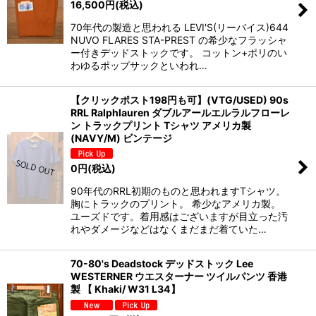
16,500
円
(税込)
70年代の製造と思われる LEVI'S(リーバイス)644
NUVO FLARES STA-PREST の希少なフラッシャ
ー付きデッドストックです。 コットン+ポリのい
わゆるポップサックといわれ…
【クリックポスト198円も可】(VTG/USED) 90s
RRL Ralphlauren ダブルアールエルラルフローレ
ン トラックプリント Tシャツ アメリカ製
(NAVY/M) ビンテージ
0
円
(税込)
90年代のRRL初期のものと思われますTシャツ。
胸にトラックのプリント。 希少なアメリカ製。
ユーズドです。着用感はございますが目立った汚
れやダメージなどはなくまだまだ着ていた…
70-80's Deadstock デッドストック Lee
WESTERNER ウエスターナー ツイルパンツ 香港
製 【 Khaki/ W31 L34】