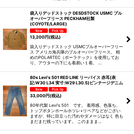
袋入りデッドストック DESDSTOCK USMC プル
オーバーフリース PECKHAM社製
(COYOTE/LARGE)
13,200
円
(税込)
袋入りデッドストック USMCプルオーバーフリー
ス アメリカ海兵隊のプルオーバーフリース。 軽
めのPOLARTEC（ポーラテック）を使用してお
り、アウターの下にも着易い１着。 …
80s Levi's 501 RED LINE リーバイス 赤耳(表
記:W30 L34 実寸:W29 L30.5)ビンテージデニム
33,000
円
(税込)
80年代製 Levi's 501 です。 着用感、色落ち、
トップボタンホールホツレ+リペアなどがござい
ますが、特に目立った汚れやダメージはなく 色も
まだまだ残っています。 このままま…