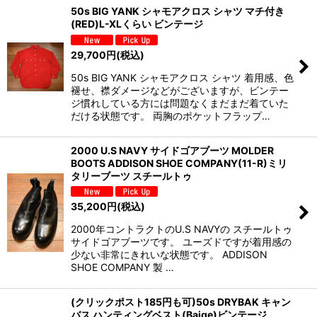
50s BIG YANK シャモアクロス シャツ マチ付き
(RED)L-XLくらい ビンテージ
29,700
円
(税込)
50s BIG YANK シャモアクロス シャツ 着用感、色
褪せ、襟ダメージなどがございますが、ビンテー
ジ慣れしている方には問題なくまだまだ着ていた
だける状態です。 両胸のポケットフラップ…
2000 U.S NAVY サイドゴアブーツ MOLDER
BOOTS ADDISON SHOE COMPANY(11-R)ミリ
タリーブーツ スチールトゥ
35,200
円
(税込)
2000年コントラクトのU.S NAVYの スチールトゥ
サイドゴアブーツです。 ユーズドですが着用感の
少ない非常にきれいな状態です。 ADDISON
SHOE COMPANY 製 …
(クリックポスト185円も可)50s DRYBAK キャン
バス ハンティングベスト(Baige)ビンテージ