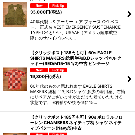
33,000
円
(税込)
40年代製 US アーミー エア フォース C-1 ベス
ト。 正式名 VEST EMERGENCY SUSTENANCE
TYPE C-1といい、USAAF（アメリカ陸軍航空
隊）のサバイバルベス…
【クリックポスト185円も可】60s EAGLE
SHIRTS MAKERS 総柄 半袖B.Dシャツ パネル ク
ッキー(RED/M15-15 1/2)中古 ビンテージ
19,800
円
(税込)
60年代のものと思われます EAGLE SHIRTS
MAKERS 総柄 半袖B.Dシャツ 多少の着用感、右袖
にリペアがございますがまだまだ着ていただける
状態です。 ※右袖やや後ろ側に15…
【クリックポスト185円も可】90s ポロラルフロ
ーレン CHAMBERS ネイティブ柄 シャツ ネイテ
ィブパターン(Navy/S)中古