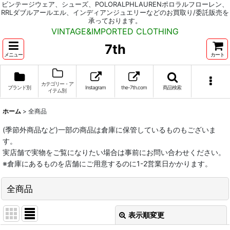
ビンテージウェア、シューズ、POLORALPHLAURENポロラルフローレン、
RRLダブルアールエル、インディアンジュエリーなどのお買取り/委託販売を
承っております。
VINTAGE&IMPORTED CLOTHING
7th
メニュー
カート
カテゴリー・ア
ブランド別
Instagram
the-7th.com
商品検索
イテム別
ホーム
>
全商品
(季節外商品など)一部の商品は倉庫に保管しているものもございま
す。
実店舗で実物をご覧になりたい場合は事前にお問い合わせください。
※倉庫にあるものを店舗にご用意するのに1-2営業日かかります。
全商品
表示順変更
閉じる