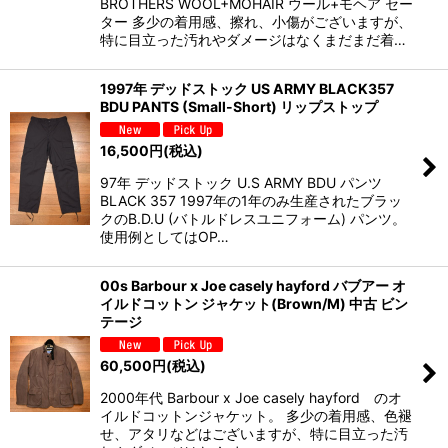
BROTHERS WOOL+MOHAIR ウール+モヘア セー
ター 多少の着用感、擦れ、小傷がございますが、
特に目立った汚れやダメージはなくまだまだ着…
1997年 デッドストック US ARMY BLACK357
BDU PANTS (Small-Short) リップストップ
16,500
円
(税込)
97年 デッドストック U.S ARMY BDU パンツ
BLACK 357 1997年の1年のみ生産されたブラッ
クのB.D.U (バトルドレスユニフォーム) パンツ。
使用例としてはOP…
00s Barbour x Joe casely hayford バブアー オ
イルドコットン ジャケット(Brown/M) 中古 ビン
テージ
60,500
円
(税込)
2000年代 Barbour x Joe casely hayford のオ
イルドコットンジャケット。 多少の着用感、色褪
せ、アタリなどはございますが、特に目立った汚