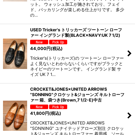
ット。 ウォッシュ加工が施されており、フェイ
ド、パッカリングが楽しめる仕上がりです。 多少
の…
USED Tricker's トリッカーズ ツートーン ローフ
ァー イングランド製(BLACK×NAVY:UK 7 1/2)
44,000
円
(税込)
Tricker's(トリッカーズ)の ツートーン ローファー
よく見ないとわからないくらいですがブラックと
ネイビーのツートーンです。 イングランド製 サ
イズ UK 7 1…
CROCKET&JONES×UNITED ARROWS
"SONNING"クロケット&ジョーンズ キルトローフ
ァー 箱、袋つき(Brown,7 1/2-E)中古
41,800
円
(税込)
CROCKET&JONES×UNITED ARROWS
"SONNING" ユナイテッドアローズ別注 クロケッ
ト&ジョーンズ キルトローファー 着用感、ソール