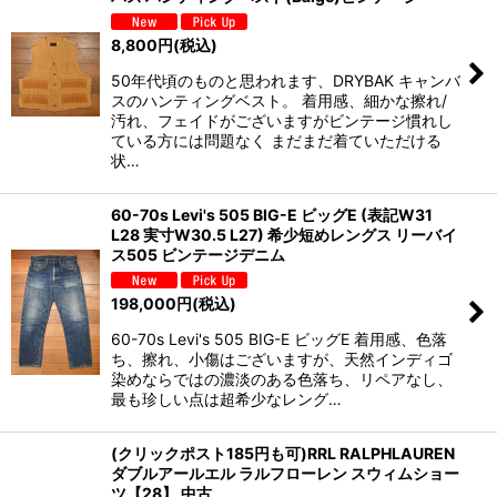
8,800
円
(税込)
50年代頃のものと思われます、DRYBAK キャンバ
スのハンティングベスト。 着用感、細かな擦れ/
汚れ、フェイドがございますがビンテージ慣れし
ている方には問題なく まだまだ着ていただける
状…
60-70s Levi's 505 BIG-E ビッグE (表記W31
L28 実寸W30.5 L27) 希少短めレングス リーバイ
ス505 ビンテージデニム
198,000
円
(税込)
60-70s Levi's 505 BIG-E ビッグE 着用感、色落
ち、擦れ、小傷はございますが、天然インディゴ
染めならではの濃淡のある色落ち、リペアなし、
最も珍しい点は超希少なレング…
(クリックポスト185円も可)RRL RALPHLAUREN
ダブルアールエル ラルフローレン スウィムショー
ツ【28】 中古