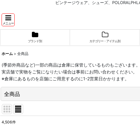
ビンテージウェア、シューズ、POLORALP
メニュー
ブランド別
カテゴリー・アイテム別
ホーム
>
全商品
(季節外商品など)一部の商品は倉庫に保管しているものもございます
実店舗で実物をご覧になりたい場合は事前にお問い合わせください。
※倉庫にあるものを店舗にご用意するのに1-2営業日かかります。
全商品
4,506
件
表示数
: