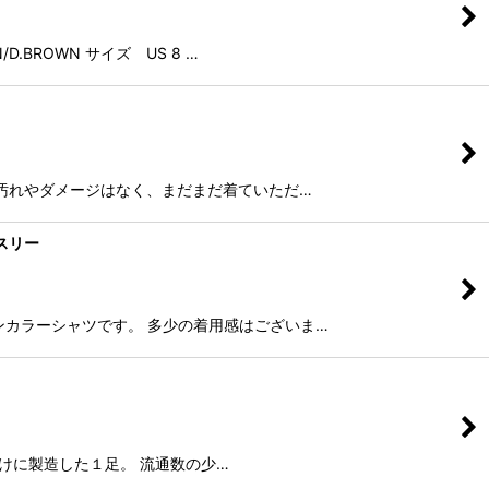
.BROWN サイズ US 8 …
に目立った汚れやダメージはなく、まだまだ着ていただ…
レスリー
 オープンカラーシャツです。 多少の着用感はございま…
屋さん向けに製造した１足。 流通数の少…