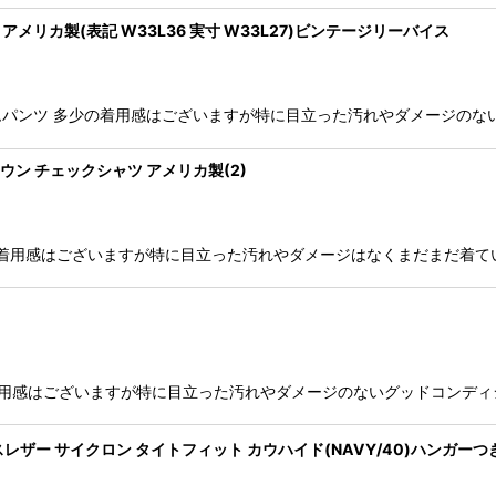
ニム アメリカ製(表記 W33L36 実寸 W33L27)ビンテージリーバイス
ット デニムパンツ 多少の着用感はございますが特に目立った汚れやダメージの
ラウン チェックシャツ アメリカ製(2)
多少の着用感はございますが特に目立った汚れやダメージはなくまだまだ着て
の着用感はございますが特に目立った汚れやダメージのないグッドコンディシ
HT FIT ルイスレザー サイクロン タイトフィット カウハイド(NAVY/40)ハン