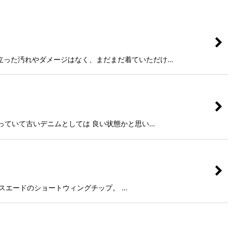
が、特に目立った汚れやダメージはなく、まだまだ着ていただけ…
も濃く残っていて古いデニムとしては 良い状態かと思い…
のネイビースエードのショートウィングチップ。 …