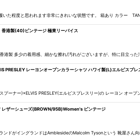
-2回履いた程度と思われます非常にきれいな状態です。 箱あり カラー TAN/D
ケジャケット 香港製(40)ビンテージ 極東リーバイス
70505ピケジャケット 香港製 多少の着用感、細かな擦れ/汚れがございますが、特
VIS PRESLEY レーヨンオープンカラーシャツ ハワイ製(L)エルビスプ
ンスプーナー)×ELVIS PRESLEY(エルビスプレスリー)の レーヨン
n" レザーシューズ(BROWN/95B)Women's ビンテージ
an"ブランドがイングランドはAmblesideのMalcolm Tysonという 靴