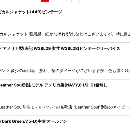
軍 トロピカルジャケット(44R)ビンテージ
絞り込む
KET 米空軍 トロピカルジャケット 着用感、細かな擦れ/汚れなどはございます
ニムパンツ アメリカ製(表記 W29L29 実寸 W29L28)ビンテージリーバイス
ベルボトム デニムパンツ 多少の着用感、擦れ、裾のダメージがございますが、色
ther Soul別注モデル アメリカ製(NAVY,8 1/2-D)箱無し
eather Soul別注モデル ハワイの名靴店 "Leather Soul"別注
rk Green/7.5-D)中古 オールデン