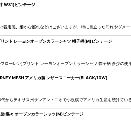
ツ(実寸 W31)ビンテージ
s チノショーツ 多少の着用感、細かな擦れなどはございますが、特に目立った汚れ
 プリント レーヨンオープンカラーシャツ 帽子柄(M)ビンテージ
en (ポロラルフローレン)プリント レーヨンオープンカラーシャツ 帽子柄 
 JOURNEY MESH アメリカ製 レザースニーカー(BLACK/10W)
URNEY MESH 70年代からテキサス州サンアントニオで小規模でアメリカ生産を
抜染 蝶々 オープンカラーシャツ(M)ビンテージ