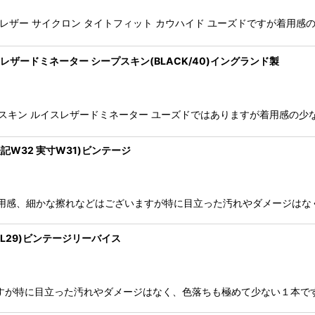
IGHT FIT ルイスレザー サイクロン タイトフィット カウハイド ユーズドです
M FIT ルイスレザードミネーター シープスキン(BLACK/40)イングランド製
SLIM FIT シープスキン ルイスレザードミネーター ユーズドではありますが着
(表記W32 実寸W31)ビンテージ
カットオフ 着用感、細かな擦れなどはございますが特に目立った汚れやダメージ
 W32L29)ビンテージリーバイス
感はございますが特に目立った汚れやダメージはなく、色落ちも極めて少ない１