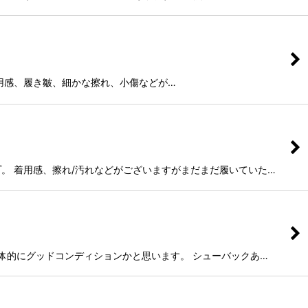
足。 着用感、履き皺、細かな擦れ、小傷などが…
ップ。 着用感、擦れ/汚れなどがございますがまだまだ履いていた…
全体的にグッドコンディションかと思います。 シューバックあ…