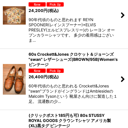
24,200
円
(税込)
90年代頃のものと思われます REYN
SPOONER(レインスプーナー)×ELVIS
PRESLEY(エルビスプレスリー)の レーヨン オー
プンカラーシャツです。 多少の着用感はござい
ま…
60s Crockett&Jones クロケット＆ジョーンズ
"swan" レザーシューズ(BROWN/95B)Women's
ビンテージ
26,400
円
(税込)
60年代頃のものと思われる Crockett&Jones
"swan"ブランドがイングランドはAmblesideの
Malcolm Tysonという 靴屋さん向けに製造した１
足。 流通数の少…
(クリックポスト185円も可) 80s STUSSY
ROYAL GOODS クラウン Tシャツ アメリカ製
(XL)黒タグ ビンテージ