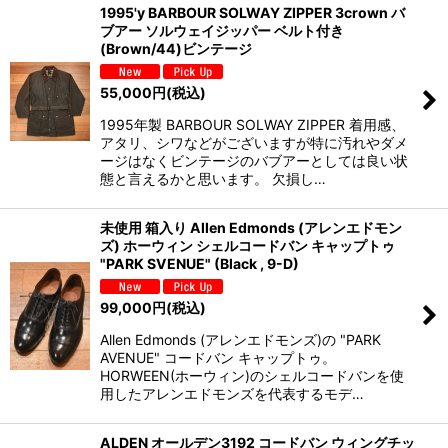
1995'y BARBOUR SOLWAY ZIPPER 3crown バ
ブアー ソルウェイジッパー ベルト付き
(Brown/44)ビンテージ
55,000
円
(税込)
1995年製 BARBOUR SOLWAY ZIPPER 着用感、
アタリ、シワなどがございますが特に汚れやダメ
ージはなくビンテージのバブアーとしては良い状
態と言えるかと思います。 欠損し…
未使用 箱入り Allen Edmonds (アレンエドモン
ズ) ホーウィン シェルコードバン キャップトゥ
"PARK SVENUE" (Black , 9-D)
99,000
円
(税込)
Allen Edmonds (アレンエドモンズ)の "PARK
AVENUE" コードバン キャップトゥ。
HORWEEN(ホーウィン)のシェルコードバンを使
用したアレンエドモンズを代表するモデ…
ALDEN オールデン3192 コードバン ウィングチッ