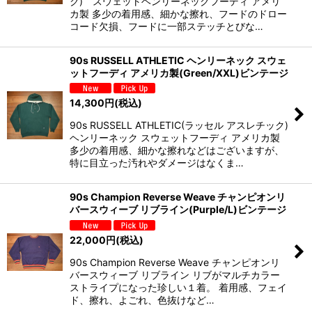
ク) スウェットヘンリーネックフーディ アメリ
カ製 多少の着用感、細かな擦れ、フードのドロー
コード欠損、フードに一部ステッチとびな…
90s RUSSELL ATHLETIC ヘンリーネック スウェ
ットフーディ アメリカ製(Green/XXL)ビンテージ
14,300
円
(税込)
90s RUSSELL ATHLETIC(ラッセル アスレチック)
ヘンリーネック スウェットフーディ アメリカ製
多少の着用感、細かな擦れなどはございますが、
特に目立った汚れやダメージはなくま…
90s Champion Reverse Weave チャンピオンリ
バースウィーブ リブライン(Purple/L)ビンテージ
22,000
円
(税込)
90s Champion Reverse Weave チャンピオンリ
バースウィーブ リブライン リブがマルチカラー
ストライプになった珍しい１着。 着用感、フェイ
ド、擦れ、よごれ、色抜けなど…