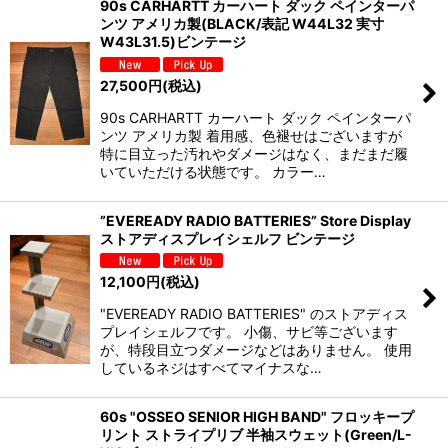
90s CARHARTT カーハート ダック ペインターパ
ンツ アメリカ製(BLACK/表記 W44L32 実寸
W43L31.5)ビンテージ
27,500
円
(税込)
90s CARHARTT カーハート ダック ペインターパ
ンツ アメリカ製 着用感、色褪せはございますが
特に目立った汚れやダメージはなく、まだまだ履
いていただける状態です。 カラー…
”EVEREADY RADIO BATTERIES” Store Display
ストアディスプレイシェルフ ビンテージ
12,100
円
(税込)
"EVEREADY RADIO BATTERIES" のストアディス
プレイシェルフです。 小傷、サビ等ございます
が、特段目立つダメージなどはありません。 使用
しているネジはすべてマイナスな…
60s "OSSEO SENIOR HIGH BAND" フロッキープ
リント ストライプリブ 半袖スウェット(Green/L-