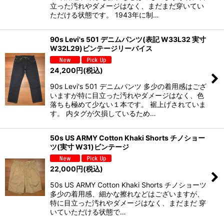
立った汚れやダメージはなく、まだまだ穿いてい
ただける状態です。 1943年に制…
90s Levi's 501 デニムパンツ(表記 W33L32 実寸
W32L29)ビンテージリーバイス
24,200
円
(税込)
90s Levi's 501 デニムパンツ 多少の着用感はござ
いますが特に目立った汚れやダメージはなく、色
落ちも極めて少ない１本です。 裾上げされていま
す。 内タグが欠損しているため…
50s US ARMY Cotton Khaki Shorts チノショー
ツ(実寸 W31)ビンテージ
22,000
円
(税込)
50s US ARMY Cotton Khaki Shorts チノショーツ
多少の着用感、細かな擦れなどはございますが、
特に目立った汚れやダメージはなく、まだまだ 穿
いていただける状態で…