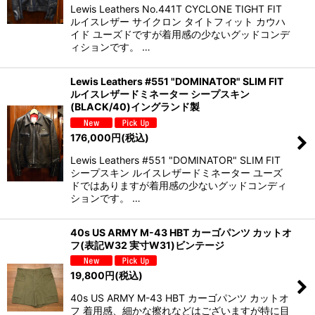
Lewis Leathers No.441T CYCLONE TIGHT FIT
ルイスレザー サイクロン タイトフィット カウハ
イド ユーズドですが着用感の少ないグッドコンデ
ィションです。 …
Lewis Leathers #551 "DOMINATOR" SLIM FIT
ルイスレザードミネーター シープスキン
(BLACK/40)イングランド製
176,000
円
(税込)
Lewis Leathers #551 "DOMINATOR" SLIM FIT
シープスキン ルイスレザードミネーター ユーズ
ドではありますが着用感の少ないグッドコンディ
ションです。 …
40s US ARMY M-43 HBT カーゴパンツ カットオ
フ(表記W32 実寸W31)ビンテージ
19,800
円
(税込)
40s US ARMY M-43 HBT カーゴパンツ カットオ
フ 着用感、細かな擦れなどはございますが特に目