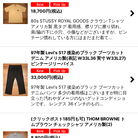
18,700
円
(税込)
80s STUSSY ROYAL GOODS クラウン Tシャツ
アメリカ製 黒タグ 着用感、襟リブに擦り切れ、
肩/脇の下に小穴、小傷などがございますが、ビン
テージ慣れしている方にはまだまだ着て…
97年製 Levi's 517 後染めブラック ブーツカット
デニム アメリカ製(表記 W33L36 実寸 W33L27)
ビンテージリーバイス
33,000
円
(税込)
97年製 Levi's 517 後染めブラック ブーツカット
デニムパンツ 多少の着用感はございますが特に目
立った汚れやダメージのないグッドコンディショ
ンです。 レングス 36インチのもの…
(クリックポスト185円も可) THOM BROWNE ト
ムブラウン チェックシャツ アメリカ製(2)
8,800
円
(税込)