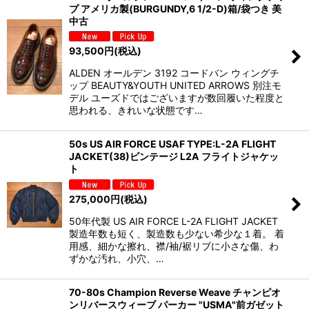
プ アメリカ製(BURGUNDY,6 1/2-D)箱/袋つき 美
中古
93,500
円
(税込)
ALDEN オールデン 3192 コードバン ウィングチ
ップ BEAUTY&YOUTH UNITED ARROWS 別注モ
デル ユーズドではございますが数回履いた程度と
思われる、きれいな状態です…
50s US AIR FORCE USAF TYPE:L-2A FLIGHT
JACKET(38)ビンテージ L2A フライトジャケッ
ト
275,000
円
(税込)
50年代製 US AIR FORCE L-2A FLIGHT JACKET
製造年数も短く、製造数も少ない希少な１着。 着
用感、細かな擦れ、襟/袖/裾リブに小さな傷、わ
ずかな汚れ、小穴、…
70-80s Champion Reverse Weave チャンピオ
ンリバースウィーブ パーカー "USMA"前ガゼット