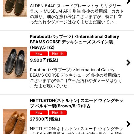
ALDEN 6440 スエードプレーントゥ ミリタリー
ラスト MUSEUM ARK 別注 多少の着用感、カカト
の減り、細かな擦れ等はございますが、特に目立
った汚れやダメージはなくまだまだ履いてい…
Paraboot(パラブーツ) ×International Gallery
BEAMS CORSE デッキシューズ スペイン製
(Navy,5 1/2)
9,900
円
(税込)
Paraboot(パラブーツ) ×International Gallery
BEAMS CORSE デッキシューズ 多少の着用感は
ございますが特に目立った汚れやダメージはなく
まだまだ履いていた…
NETTLETON(ネトルトン) スエード ウィングチッ
プ ベルギー製(Brown/8-D)中古
27,500
円
(税込)
NETTLETON(ネトルトン) スエード ウィングチッ
プ 多少の着用感はございますが特に目立った汚れ