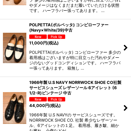
やダメージはなくまだまだ履いていただける状態
です。 ハーフラバー張ってあります。 …
POLPETTA(ポルペッタ) コンビローファー
(Navy×White/39)中古
11,000
円
(税込)
POLPETTA(ポルペッタ) コンビローファー 多少の
着用感はございますが特に目立った汚れやダメー
ジのないグッドコンディションです。 ハーフラバ
ー張ってあります。 箱無し …
1966年製 U.S NAVY NORRWOCK SHOE CO社製
サービスシューズ レザーソール 6アイレット (6
1/2-R)ビンテージ 中古
44,000
円
(税込)
1966年製 U.S NAVYの サービスシューズです。
NORRWOCK SHOE CO. 社製 希少なレザーソー
ル、6アイレットの１足。 着用感、履き皺、細か
な擦れ、小傷などが…