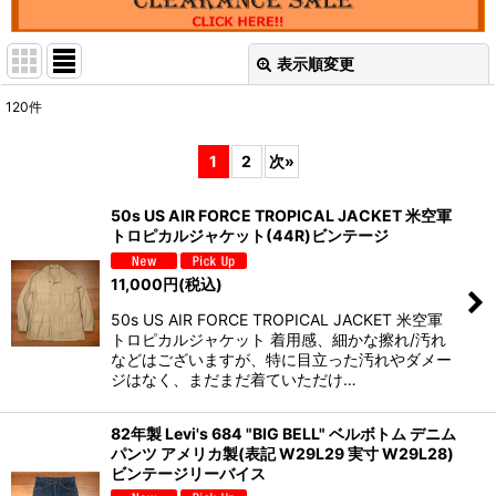
表示順変更
閉じる
120
件
表示数
:
1
2
次
»
並び順
:
50s US AIR FORCE TROPICAL JACKET 米空軍
トロピカルジャケット(44R)ビンテージ
絞り込む
11,000
円
(税込)
50s US AIR FORCE TROPICAL JACKET 米空軍
トロピカルジャケット 着用感、細かな擦れ/汚れ
などはございますが、特に目立った汚れやダメー
ジはなく、まだまだ着ていただけ…
82年製 Levi's 684 "BIG BELL" ベルボトム デニム
パンツ アメリカ製(表記 W29L29 実寸 W29L28)
ビンテージリーバイス