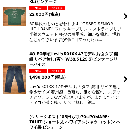
XL)ビンテージ
22,000
円
(税込)
60年代のものと思われます "OSSEO SENIOR
HIGH BAND" フロッキープリント ストライプリブ
半袖スウェット 多少の着用感、細かな擦れ、汚れ
などがございますが特に目立った汚れ…
48-50年頃 Levi's 501XX 47モデル 片面タブ 濃
紺 リペア無し(実寸 W38.5 L29.5)ビンテージリ
ーバイス
1,496,000
円
(税込)
Levi's 501XX 47モデル 片面タブ 濃紺 リペア無し
希少サイズ 着用感、色落ち、細かな擦れ、ステッ
チとび、シミなどがございますが、まだまだイン
ディゴが濃く残り リペア無し、裾…
(クリックポスト185円も可)70s POMARE-
TAHITI ショート丈 ハワイアンシャツ コットン ハ
ワイ製 ビンテージ