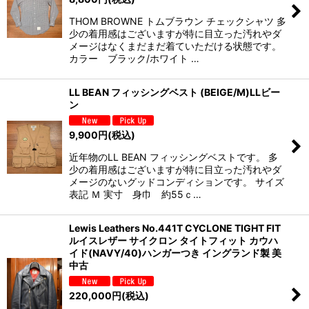
THOM BROWNE トムブラウン チェックシャツ 多
少の着用感はございますが特に目立った汚れやダ
メージはなくまだまだ着ていただける状態です。
カラー ブラック/ホワイト …
LL BEAN フィッシングベスト (BEIGE/M)LLビー
ン
9,900
円
(税込)
近年物のLL BEAN フィッシングベストです。 多
少の着用感はございますが特に目立った汚れやダ
メージのないグッドコンディションです。 サイズ
表記 Ｍ 実寸 身巾 約55ｃ…
Lewis Leathers No.441T CYCLONE TIGHT FIT
ルイスレザー サイクロン タイトフィット カウハ
イド(NAVY/40)ハンガーつき イングランド製 美
中古
220,000
円
(税込)