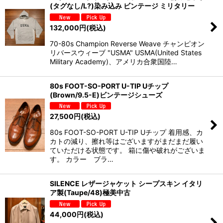
(タグなし/L?)染み込み ビンテージ ミリタリー
132,000
円
(税込)
70-80s Champion Reverse Weave チャンピオン
リバースウィーブ "USMA" USMA(United States
Military Academy)、アメリカ合衆国陸…
80s FOOT-SO-PORT U-TIP Uチップ
(Brown/9.5-E)ビンテージシューズ
27,500
円
(税込)
80s FOOT-SO-PORT U-TIP Uチップ 着用感、カ
カトの減り、擦れ等はございますがまだまだ履い
ていただける状態です。 箱に傷や破れがございま
す。 カラー ブラ…
SILENCE レザージャケット シープスキン イタリ
ア製(Taupe/48)極美中古
44,000
円
(税込)