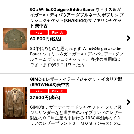
90s Willis&Geiger×Eddie Bauer ウィリス＆ガ
イガー×エディバウアー ダブルネーム ポプリン ブ
ッシュジャケット(KHAKI/44)サファリジャケッ
ト 美中古
60,500
円
(税込)
90年代のものと思われます Willis&Geiger×Eddie
Bauer(ウィリス＆ガイガー×エディバウアー) ダブ
ルネーム ブッシュジャケット。 多少の着用感は
ございますが特に目立った汚…
GIMO's レザーテイラードジャケット イタリア製
(BROWN/48)美中古
27,500
円
(税込)
GIMO's レザーテイラードジャケット イタリア製
ジルサンダーなど世界中のハイブランドのレザー
製品のＯＥＭ生産も手掛ける 1968年創業のイタ
リアのレザーブランドＧＩＭＯＳ（ジモス）の…