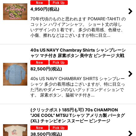
4,950
円
(税込)
70年代頃のものと思われます POMARE-TAHITI の
コットン ハワイアンシャツ。 ショート丈の珍し
いデザインの１着です。 多少の着用感、色褪せ、
小傷、擦れなどはございますが特に目立…
40s US NAVY Chambray Shirts シャンブレーシ
ャツ マチ付き 尿素ボタン 美中古 ビンテージ 大戦
82,500
円
(税込)
40s US NAVY CHAMBRAY SHIRTS シャンブレー
シャツ 多少の着用感はございますが、特に目立っ
た汚れやダメージのないグッドコンディションで
す。 尿素ボタン、脇裾マチ付き…
(クリックポスト185円も可) 70s CHAMPION
"JOE COOL" MTSU Tシャツ アメリカ製 バータグ
(XL) チャンピオン スヌーピー ビンテージ
38,500
円
(税込)