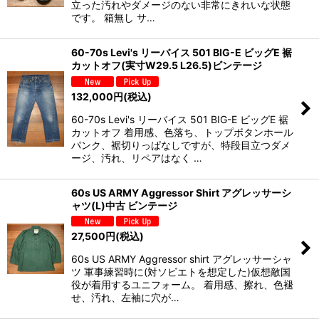
立った汚れやダメージのない非常にきれいな状態
です。 箱無し サ…
60-70s Levi's リーバイス 501 BIG-E ビッグE 裾
カットオフ(実寸W29.5 L26.5)ビンテージ
132,000
円
(税込)
60-70s Levi's リーバイス 501 BIG-E ビッグE 裾
カットオフ 着用感、色落ち、トップボタンホール
パンク、裾切りっぱなしですが、特段目立つダメ
ージ、汚れ、リペアはなく …
60s US ARMY Aggressor Shirt アグレッサーシ
ャツ(L)中古 ビンテージ
27,500
円
(税込)
60s US ARMY Aggressor shirt アグレッサーシャ
ツ 軍事練習時に(対ソビエトを想定した)仮想敵国
役が着用するユニフォーム。 着用感、擦れ、色褪
せ、汚れ、左袖に穴が…