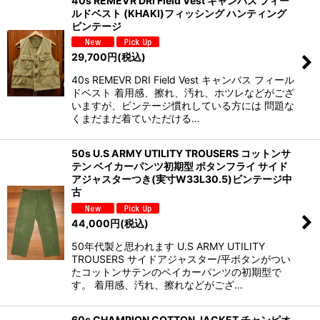
40s REMEVR DRI Field Vest キャンバス フィー
ルドベスト (KHAKI)フィッシング ハンティング
ビンテージ
29,700
円
(税込)
40s REMEVR DRI Field Vest キャンバス フィール
ドベスト 着用感、擦れ、汚れ、ホツレなどがござ
いますが、ビンテージ慣れしている方には 問題な
くまだまだ着ていただける…
50s U.S ARMY UTILITY TROUSERS コットンサ
テン ベイカーパンツ初期型 ボタンフライ サイド
アジャスターつき(実寸W33L30.5)ビンテージ中
古
44,000
円
(税込)
50年代製と思われます U.S ARMY UTILITY
TROUSERS サイドアジャスター/平ボタンがつい
たコットンサテンのベイカーパンツの初期型で
す。 着用感、汚れ、擦れなどがござ…
60s CHAMPION COTTON JACKET チャンピオ