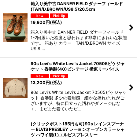
箱入り美中古 DANNER FIELD ダナーフィールド
(TAN/D.BROWN/US8.5)26.5cm
19,800
円
(税込)
箱入り美中古 DANNER FIELD ダナーフィールド
1-2回履いた程度と思われます非常にきれいな状態
です。 箱あり カラー TAN/D.BROWN サイズ
US 8 …
90s Levi's White Levi's Jacket 70505ピケジャ
ケット 香港製(40)ビンテージ 極東リーバイス
13,200
円
(税込)
90s Levi's White Levi's Jacket 70505ピケジャケ
ット 香港製 多少の着用感、細かな擦れ/汚れがご
ざいますが、特に目立った汚れやダメージはな
く、まだまだ着ていただ…
(クリックポスト185円も可)90s レインスプーナ
ー ELVIS PRESLEY レーヨンオープンカラーシャ
ツ ハワイ製(L)エルビスプレスリー