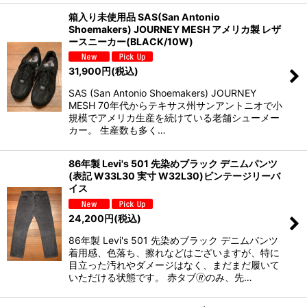
箱入り未使用品 SAS(San Antonio
Shoemakers) JOURNEY MESH アメリカ製 レザ
ースニーカー(BLACK/10W)
31,900
円
(税込)
SAS (San Antonio Shoemakers) JOURNEY
MESH 70年代からテキサス州サンアントニオで小
規模でアメリカ生産を続けている老舗シューメー
カー。 生産数も多く…
86年製 Levi's 501 先染めブラック デニムパンツ
(表記 W33L30 実寸 W32L30)ビンテージリーバ
イス
24,200
円
(税込)
86年製 Levi's 501 先染めブラック デニムパンツ
着用感、色落ち、擦れなどはございますが、特に
目立った汚れやダメージはなく、まだまだ履いて
いただける状態です。 赤タブ🄬のみ、先…