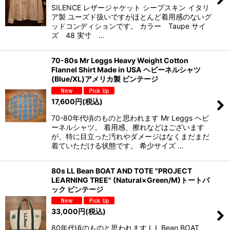
SILENCE レザージャケット シープスキン イタリ
ア製 ユーズド扱いですがほとんど着用感のないグ
ッドコンディションです。 カラー Taupe サイ
ズ 48 実寸 …
70-80s Mr Leggs Heavy Weight Cotton
Flannel Shirt Made in USA ヘビーネルシャツ
(Blue/XL)アメリカ製 ビンテージ
17,600
円
(税込)
70-80年代頃のものと思われます Mr Leggs ヘビ
ーネルシャツ。 着用感、擦れなどはございます
が、特に目立った汚れやダメージはなくまだまだ
着ていただける状態です。 希少サイズ …
80s LL Bean BOAT AND TOTE "PROJECT
LEARNING TREE" (Natural×Green/M)トートバ
ック ビンテージ
33,000
円
(税込)
80年代頃のものと思われます L.L Bean BOAT