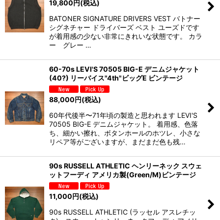
19,800
円
(税込)
BATONER SIGNATURE DRIVERS VEST バトナー
シグネチャー ドライバーズ ベスト ユーズドです
が着用感の少ない非常にきれいな状態です。 カラ
ー グレー …
60-70s LEVI'S 70505 BIG-E デニムジャケット
(40?) リーバイス"4th"ビッグE ビンテージ
88,000
円
(税込)
60年代後半〜71年頃の製造と思われます LEVI'S
70505 BIG-E デニムジャケット。 着用感、色落
ち、細かい擦れ、ボタンホールのホツレ、小さな
リペア等がございますが、まだまだ色も残…
90s RUSSELL ATHLETIC ヘンリーネック スウェ
ットフーディ アメリカ製(Green/M)ビンテージ
11,000
円
(税込)
90s RUSSELL ATHLETIC (ラッセル アスレチッ