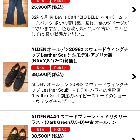
25,300
円
(税込)
82年9月 製 Levi's 684 "BIG BELL" ベルボトム デ
ニムパンツ 多少の着用感、擦れ、裾のダメージが
ございますが、色も濃く残っていて古いデニムと
しては 良い状態かと思い…
ALDEN オールデン20982 スウェードウィングチ
ップ Leather Soul別注モデル アメリカ製
(NAVY,8 1/2-D)箱無し
38,500
円
(税込)
ALDEN オールデン 20982 スウェードウィングチ
ップ Leather Soul別注モデル ハワイの名靴店
"Leather Soul"別注のネイビースエードのショー
トウィングチップ。 …
ALDEN 6440 スエードプレーントゥ ミリタリー
ラスト(Dark Green/7.5-D)中古 オールデン
38,500
円
(税込)