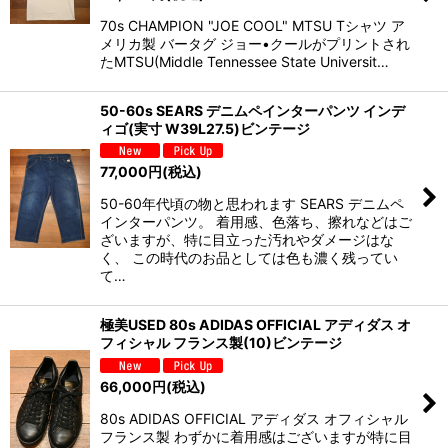
70s CHAMPION "JOE COOL" MTSU Tシャツ ア
メリカ製 バータグ ジョー•クールがプリントされ
たMTSU(Middle Tennessee State Universit…
50-60s SEARS デニムペインターパンツ インデ
ィゴ(実寸 W39L27.5)ビンテージ
77,000
円
(税込)
50-60年代頃の物と思われます SEARS デニムペ
インターパンツ。 着用感、色落ち、擦れなどはご
ざいますが、特に目立った汚れやダメージはな
く、 この時代のお品としては色も濃く残ってい
て…
極美USED 80s ADIDAS OFFICIAL アディダス オ
フィシャル フランス製(10)ビンテージ
66,000
円
(税込)
80s ADIDAS OFFICIAL アディダス オフィシャル
フランス製 わずかに着用感はございますが特に目