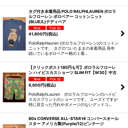
タグ付き未着用品 POLO RALPHLAUREN ポロラ
ルフローレン ポロベアー コットンニット
(BLUE/L)テディベア
41,800
円
(税込)
PoloRalphlauren (ポロラルフローレン)のコットン
ニットです。 タグのついたままの未着用品 長年
続いているポロベアー柄の１着…
【クリックポスト185円も可】ポロラルフローレ
ン ハイビスカスショーツ SLIM FIT【W30】中古
6,600
円
(税込)
PoloRalphLauren ポロラルフローレンのハイビ
スカスプリントのショーツです。 ユーズドですが
特に目立った汚れやダメージのないグッドコ…
80s CONVERSE ALL-STAR HI コンバースオール
スター アメリカ製(Purple/12)ビンテージ