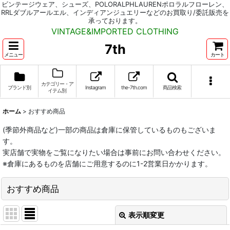
ビンテージウェア、シューズ、POLORALPHLAURENポロラルフローレン、
RRLダブルアールエル、インディアンジュエリーなどのお買取り/委託販売を
承っております。
VINTAGE&IMPORTED CLOTHING
7th
メニュー
カート
カテゴリー・ア
ブランド別
Instagram
the-7th.com
商品検索
イテム別
ホーム
>
おすすめ商品
(季節外商品など)一部の商品は倉庫に保管しているものもございま
す。
実店舗で実物をご覧になりたい場合は事前にお問い合わせください。
※倉庫にあるものを店舗にご用意するのに1-2営業日かかります。
おすすめ商品
表示順変更
閉じる