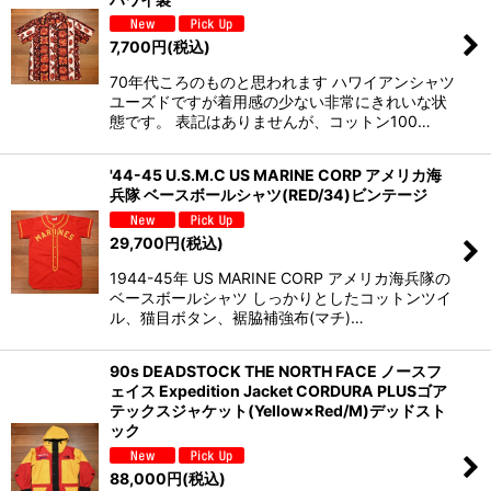
7,700
円
(税込)
70年代ころのものと思われます ハワイアンシャツ
ユーズドですが着用感の少ない非常にきれいな状
態です。 表記はありませんが、コットン100…
'44-45 U.S.M.C US MARINE CORP アメリカ海
兵隊 ベースボールシャツ(RED/34)ビンテージ
29,700
円
(税込)
1944-45年 US MARINE CORP アメリカ海兵隊の
ベースボールシャツ しっかりとしたコットンツイ
ル、猫目ボタン、裾脇補強布(マチ)…
90s DEADSTOCK THE NORTH FACE ノースフ
ェイス Expedition Jacket CORDURA PLUSゴア
テックスジャケット(Yellow×Red/M)デッドスト
ック
88,000
円
(税込)