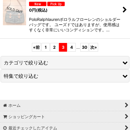
0
円
(税込)
PoloRalphlaurenポロラルフローレンのショルダー
バッグです。 ユーズドではありますが、使用感は
すくなく非常にいいコンディションです。…
«
前
1
2
3
4
...
30
次
»
カテゴリで絞り込む
特集で絞り込む
POLO RALPHLAUREN(ラルフローレン)
RRL (ダブルアールエル)
【SALE/セール】
ALLEN EDMONDS(アレンエドモンズ)
【MILITARY/ミリタリー】
ホーム
NEW BALANCE(ニューバランス)
ショッピングカート
【USED,VINTAGE/ユーズド,ビンテージ】
最近チェックしたアイテム
J.CREW(Ｊクルー)
【SHIRTS・T-SHIRTS/シャツ・Tシャツなど】