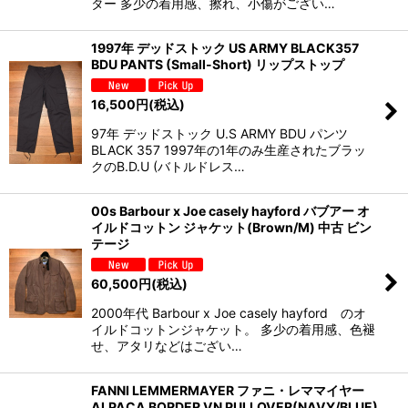
ター 多少の着用感、擦れ、小傷がござい…
1997年 デッドストック US ARMY BLACK357
BDU PANTS (Small-Short) リップストップ
16,500
円
(税込)
97年 デッドストック U.S ARMY BDU パンツ
BLACK 357 1997年の1年のみ生産されたブラッ
クのB.D.U (バトルドレス…
00s Barbour x Joe casely hayford バブアー オ
イルドコットン ジャケット(Brown/M) 中古 ビン
テージ
60,500
円
(税込)
2000年代 Barbour x Joe casely hayford のオ
イルドコットンジャケット。 多少の着用感、色褪
せ、アタリなどはござい…
FANNI LEMMERMAYER ファニ・レママイヤー
ALPACA BORDER VN PULLOVER(NAVY/BLUE)