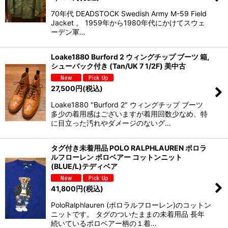
70年代 DEADSTOCK Swedish Army M-59 Field
Jacket 。 1959年から1980年代にかけてスウェ
ーデン軍…
Loake1880 Burford 2 ウィングチップ ブーツ 箱,
シューバック付き (Tan/UK 7 1/2F) 美中古
27,500
円
(税込)
Loake1880 "Burford 2" ウィングチップ ブーツ
多少の着用感はございますが着用回数少なめ、特
に目立った汚れやダメージのないグ…
タグ付き未着用品 POLO RALPHLAUREN ポロラ
ルフローレン ポロベアー コットンニット
(BLUE/L)テディベア
41,800
円
(税込)
PoloRalphlauren (ポロラルフローレン)のコットン
ニットです。 タグのついたままの未着用品 長年
続いているポロベアー柄の１着…