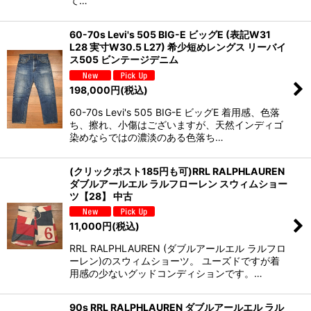
て…
60-70s Levi's 505 BIG-E ビッグE (表記W31
L28 実寸W30.5 L27) 希少短めレングス リーバイ
ス505 ビンテージデニム
198,000
円
(税込)
60-70s Levi's 505 BIG-E ビッグE 着用感、色落
ち、擦れ、小傷はございますが、天然インディゴ
染めならではの濃淡のある色落ち…
(クリックポスト185円も可)RRL RALPHLAUREN
ダブルアールエル ラルフローレン スウィムショー
ツ【28】 中古
11,000
円
(税込)
RRL RALPHLAUREN (ダブルアールエル ラルフロ
ーレン)のスウィムショーツ。 ユーズドですが着
用感の少ないグッドコンディションです。…
90s RRL RALPHLAUREN ダブルアールエル ラル