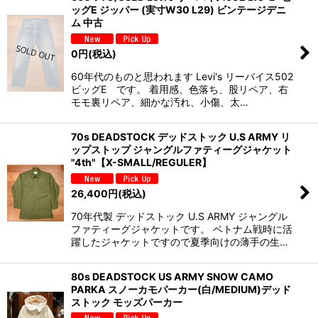
ッグE ジッパー (実寸W30 L29) ビンテージデニ
ム 中古
0
円
(税込)
60年代のものと思われます Levi's リーバイス502
ビッグE です。 着用感、色落ち、股リペア、右
モモ裏リペア、細かな汚れ、小傷、太…
70s DEADSTOCK デッドストック U.S ARMY リ
ップストップ ジャングルファティーグジャケット
"4th"【X-SMALL/REGULER】
26,400
円
(税込)
70年代製 デッドストック U.S ARMY ジャングル
ファティーグジャケットです。 ベトナム戦時に活
躍したジャケットですので夏季向けの薄手の生…
80s DEADSTOCK US ARMY SNOW CAMO
PARKA スノーカモパーカー(白/MEDIUM)デッド
ストック モッズパーカー