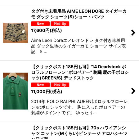
タグ付き未着用品 AIME LEON DORE タイガーカ
モ ダック ショーツ(S)ショートパンツ
17,600
円
(税込)
Aime Leon Doreエメレオンドレ タグ付き未着用
品 ダック生地のタイガーカモ ショーツ サイズ表
記 S …
【クリックポスト185円も可】'14 Deadstock ポ
ロラルフローレン "ポロベアー" 刺繍 鹿の子ポロシ
ャツ(GREEN/S) デッドストック
11,000
円
(税込)
2014年 POLO RALPHLAUREN(ポロラルフローレ
ン)のポロシャツです。 胸に入ったポロベアーの
刺繍がポイントです。 ゆったり…
【クリックポスト185円も可】70s ハワイアンシ
ャツ コットン(Mくらい)ビンテージ アロハシャツ
ハワイ製