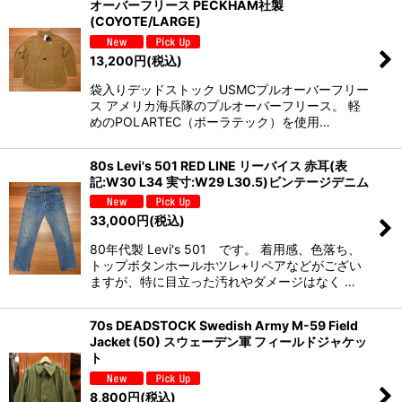
オーバーフリース PECKHAM社製
(COYOTE/LARGE)
13,200
円
(税込)
袋入りデッドストック USMCプルオーバーフリー
ス アメリカ海兵隊のプルオーバーフリース。 軽
めのPOLARTEC（ポーラテック）を使用…
80s Levi's 501 RED LINE リーバイス 赤耳(表
記:W30 L34 実寸:W29 L30.5)ビンテージデニム
33,000
円
(税込)
80年代製 Levi's 501 です。 着用感、色落ち、
トップボタンホールホツレ+リペアなどがござい
ますが、特に目立った汚れやダメージはなく …
70s DEADSTOCK Swedish Army M-59 Field
Jacket (50) スウェーデン軍 フィールドジャケッ
ト
8,800
円
(税込)