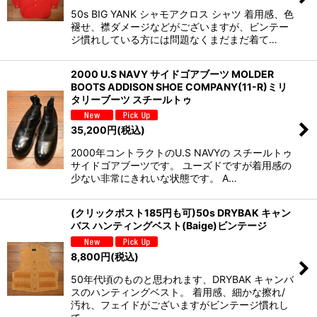
50s BIG YANK シャモアクロス シャツ 着用感、色
褪せ、襟ダメージなどがございますが、ビンテー
ジ慣れしている方には問題なくまだまだ着て…
2000 U.S NAVY サイドゴアブーツ MOLDER
BOOTS ADDISON SHOE COMPANY(11-R)ミリ
タリーブーツ スチールトゥ
35,200
円
(税込)
2000年コントラクトのU.S NAVYの スチールトゥ
サイドゴアブーツです。 ユーズドですが着用感の
少ない非常にきれいな状態です。 A…
(クリックポスト185円も可)50s DRYBAK キャン
バス ハンティングベスト(Baige)ビンテージ
8,800
円
(税込)
50年代頃のものと思われます、DRYBAK キャンバ
スのハンティングベスト。 着用感、細かな擦れ/
汚れ、フェイドがございますがビンテージ慣れし