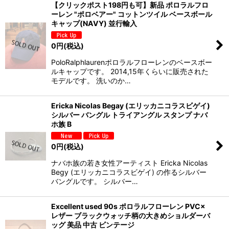
【クリックポスト198円も可】新品 ポロラルフロ
ーレン "ポロベアー" コットンツイル ベースボール
キャップ(NAVY) 並行輸入
0
円
(税込)
PoloRalphlaurenポロラルフローレンのベースボー
ルキャップです。 2014,15年くらいに販売された
モデルです。 洗いのか…
Ericka Nicolas Begay (エリッカニコラスビゲイ)
シルバー バングル トライアングル スタンプ ナバ
ホ族 B
0
円
(税込)
ナバホ族の若き女性アーティスト Ericka Nicolas
Begy (エリッカニコラスビゲイ) の作るシルバー
バングルです。 シルバー…
Excellent used 90s ポロラルフローレン PVC×
レザー ブラックウォッチ柄の大きめショルダーバ
ッグ 美品 中古 ビンテージ