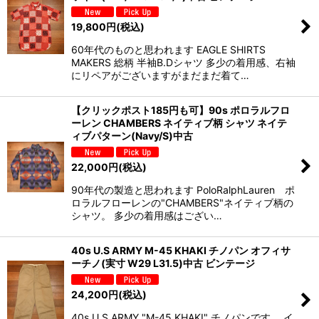
19,800
円
(税込)
60年代のものと思われます EAGLE SHIRTS
MAKERS 総柄 半袖B.Dシャツ 多少の着用感、右袖
にリペアがございますがまだまだ着て…
【クリックポスト185円も可】90s ポロラルフロ
ーレン CHAMBERS ネイティブ柄 シャツ ネイテ
ィブパターン(Navy/S)中古
22,000
円
(税込)
90年代の製造と思われます PoloRalphLauren ポ
ロラルフローレンの"CHAMBERS"ネイティブ柄の
シャツ。 多少の着用感はござい…
40s U.S ARMY M-45 KHAKI チノパン オフィサ
ーチノ(実寸 W29 L31.5)中古 ビンテージ
24,200
円
(税込)
40s U.S ARMY "M-45 KHAKI" チノパンです。 イ