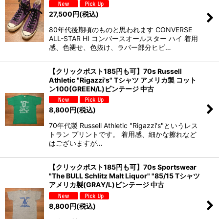
27,500
円
(税込)
80年代後期頃のものと思われます CONVERSE
ALL-STAR HI コンバースオールスター ハイ 着用
感、色褪せ、色抜け、ラバー部分ヒビ…
【クリックポスト185円も可】70s Russell
Athletic "Rigazzi's" Tシャツ アメリカ製 コット
ン100(GREEN/L)ビンテージ 中古
8,800
円
(税込)
70年代製 Russell Athletic "Rigazzi's"というレス
トラン プリントです。 着用感、細かな擦れなど
はございますが…
【クリックポスト185円も可】70s Sportswear
"The BULL Schlitz Malt Liquor" "85/15 Tシャツ
アメリカ製(GRAY/L)ビンテージ 中古
8,800
円
(税込)