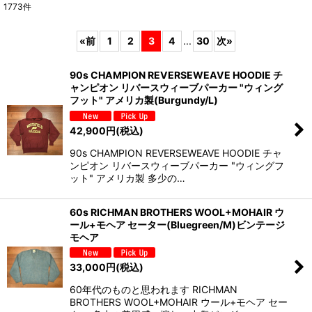
1773
件
表示数
:
«
前
1
2
3
4
...
30
次
»
並び順
:
90s CHAMPION REVERSEWEAVE HOODIE チ
ャンピオン リバースウィーブパーカー "ウィング
絞り込む
フット" アメリカ製(Burgundy/L)
42,900
円
(税込)
90s CHAMPION REVERSEWEAVE HOODIE チャ
ンピオン リバースウィーブパーカー "ウィングフ
ット" アメリカ製 多少の…
60s RICHMAN BROTHERS WOOL+MOHAIR ウ
ール+モヘア セーター(Bluegreen/M)ビンテージ
モヘア
33,000
円
(税込)
60年代のものと思われます RICHMAN
BROTHERS WOOL+MOHAIR ウール+モヘア セー