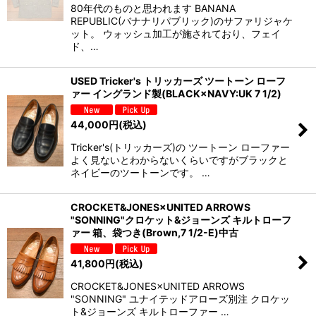
80年代のものと思われます BANANA
REPUBLIC(バナナリパブリック)のサファリジャケ
ット。 ウォッシュ加工が施されており、フェイ
ド、…
USED Tricker's トリッカーズ ツートーン ローフ
ァー イングランド製(BLACK×NAVY:UK 7 1/2)
44,000
円
(税込)
Tricker's(トリッカーズ)の ツートーン ローファー
よく見ないとわからないくらいですがブラックと
ネイビーのツートーンです。 …
CROCKET&JONES×UNITED ARROWS
"SONNING"クロケット&ジョーンズ キルトローフ
ァー 箱、袋つき(Brown,7 1/2-E)中古
41,800
円
(税込)
CROCKET&JONES×UNITED ARROWS
"SONNING" ユナイテッドアローズ別注 クロケッ
ト&ジョーンズ キルトローファー …