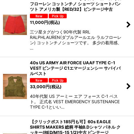
フローレン コットンチノ ショーツ ショートパン
ツト アメリカ製【RED/32】ビンテージ中古
11,000
円
(税込)
三ツ星タグがつく90年代製 RRL
RALPHLAUREN(ダブルアールエル ラルフローレ
ン) コットンチノショーツです。 多少の着用感、
…
40s US ARMY AIR FORCE UAAF TYPE C-1
VEST ビンテージ C1エマージェンシー サバイバ
ルベスト
33,000
円
(税込)
40年代製 US アーミー エア フォース C-1 ベス
ト。 正式名 VEST EMERGENCY SUSTENANCE
TYPE C-1といい…
【クリックポスト185円も可】60s EAGLE
SHIRTS MAKERS 総柄 半袖B.Dシャツ パネル ク
ッキー(RED/M15-15 1/2)中古 ビンテージ