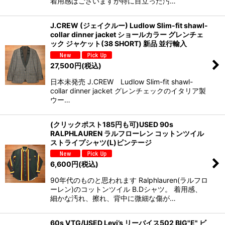
着用感はございますが特に目立った汚…
J.CREW (ジェイクルー) Ludlow Slim-fit shawl-
collar dinner jacket ショールカラー グレンチェ
ック ジャケット(38 SHORT) 新品 並行輸入
27,500
円
(税込)
日本未発売 J.CREW Ludlow Slim-fit shawl-
collar dinner jacket グレンチェックのイタリア製
ウー…
(クリックポスト185円も可)USED 90s
RALPHLAUREN ラルフローレン コットンツイル
ストライプシャツ(L)ビンテージ
6,600
円
(税込)
90年代のものと思われます Ralphlauren(ラルフロ
ーレン)のコットンツイル B.Dシャツ。 着用感、
細かな汚れ、擦れ、背中に微細な傷が…
60s VTG/USED Levi’s リーバイス502 BIG"E" ビ